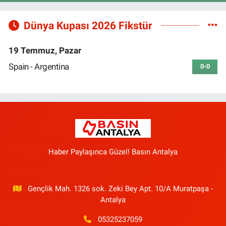
Dünya Kupası 2026 Fikstür
19 Temmuz, Pazar
Spain - Argentina
0-0
Haber Paylaşınca Güzel! Basın Antalya
Gençlik Mah. 1326 sok. Zeki Bey Apt. 10/A Muratpaşa -
Antalya
05325237059