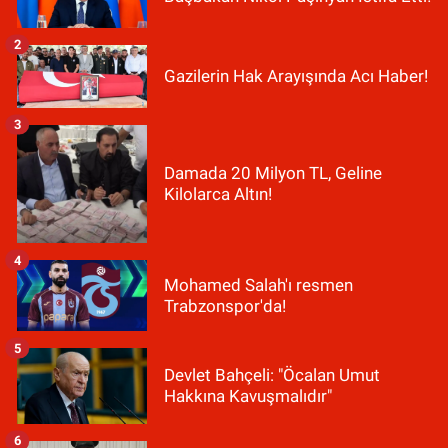
2
Gazilerin Hak Arayışında Acı Haber!
3
Damada 20 Milyon TL, Geline
Kilolarca Altın!
4
Mohamed Salah'ı resmen
Trabzonspor'da!
5
Devlet Bahçeli: "Öcalan Umut
Hakkına Kavuşmalıdır"
6