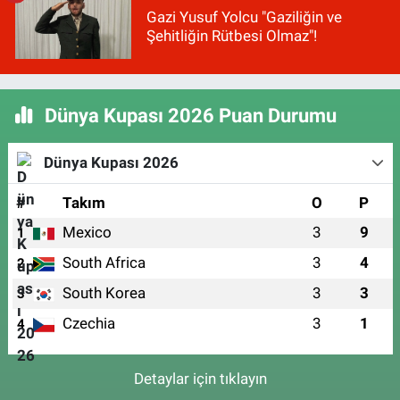
Gazi Yusuf Yolcu "Gaziliğin ve
Şehitliğin Rütbesi Olmaz"!
Dünya Kupası 2026 Puan Durumu
Dünya Kupası 2026
#
Takım
O
P
Mexico
3
9
1
South Africa
3
4
2
South Korea
3
3
3
Czechia
3
1
4
Detaylar için tıklayın