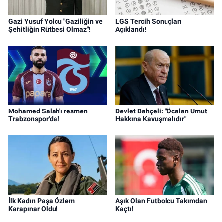
Gazi Yusuf Yolcu "Gaziliğin ve
LGS Tercih Sonuçları
Şehitliğin Rütbesi Olmaz"!
Açıklandı!
Mohamed Salah'ı resmen
Devlet Bahçeli: "Öcalan Umut
Trabzonspor'da!
Hakkına Kavuşmalıdır"
İlk Kadın Paşa Özlem
Aşık Olan Futbolcu Takımdan
Karapınar Oldu!
Kaçtı!