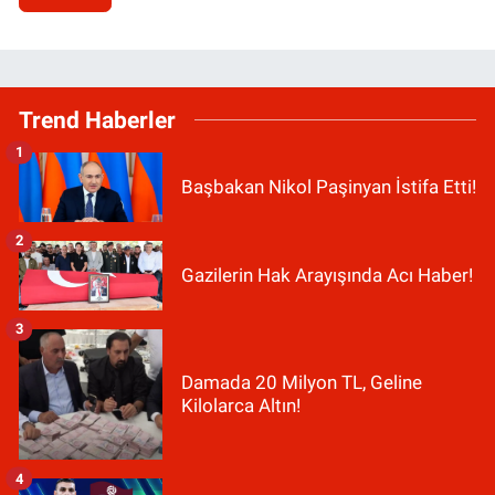
Trend Haberler
1
Başbakan Nikol Paşinyan İstifa Etti!
2
Gazilerin Hak Arayışında Acı Haber!
3
Damada 20 Milyon TL, Geline
Kilolarca Altın!
4