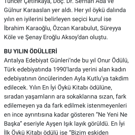
Tuncer Çetinkaya, Doç. Dr. Serhan Ada ve
Gülnur Karaaslan yer aldı. Her yıl öykü dalında
yılın en iyilerini belirleyen seçici kurul ise
İbrahim Karaoğlu, Özcan Karabulut, Süreyya
Köle ve Şenay Eroğlu Aksoy’dan oluştu.
BU YILIN ÖDÜLLERİ
Antalya Edebiyat Günleri’nde bu yıl Onur Ödülü,
Türk edebiyatında 1990’larda yerini alan kadın
edebiyatının öncülerinden Ayla Kutlu’ya takdim
edilecek. Yılın En İyi Öykü Kitabı ödülüne,
sıradan yaşamların ara sokaklarına sızan, fark
edilemeyen ya da fark edilmek istenmeyenleri
en ince ayrıntısına kadar gösteren “Ne Yeni Ne
Başka” eseriyle Ayşen Işık layık görüldü. En İyi
İlk Öykü Kitabı ödülü ise “Bizim eskiden