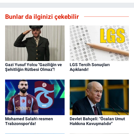
Bunlar da ilginizi çekebilir
Gazi Yusuf Yolcu "Gaziliğin ve
LGS Tercih Sonuçları
Şehitliğin Rütbesi Olmaz"!
Açıklandı!
Mohamed Salah'ı resmen
Devlet Bahçeli: "Öcalan Umut
Trabzonspor'da!
Hakkına Kavuşmalıdır"