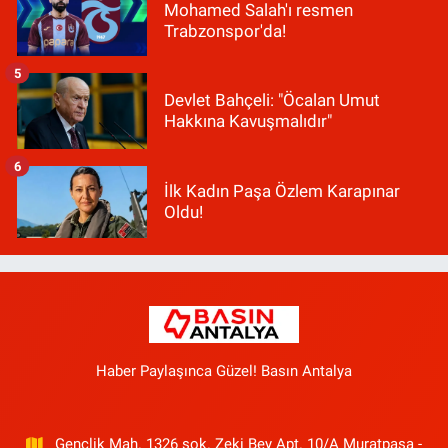
Mohamed Salah'ı resmen
Trabzonspor'da!
5
Devlet Bahçeli: "Öcalan Umut
Hakkına Kavuşmalıdır"
6
İlk Kadın Paşa Özlem Karapınar
Oldu!
Haber Paylaşınca Güzel! Basın Antalya
Gençlik Mah. 1326 sok. Zeki Bey Apt. 10/A Muratpaşa -