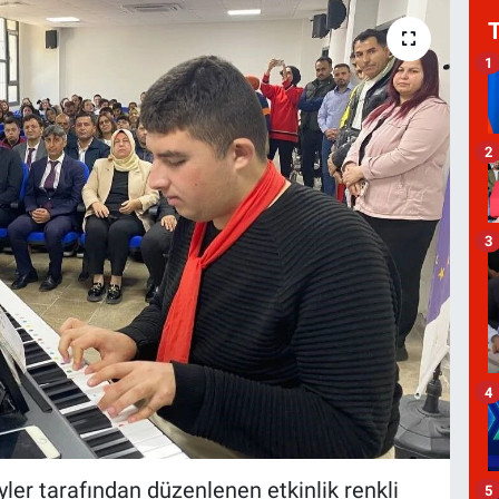
1
2
3
4
yler tarafından düzenlenen etkinlik renkli
5