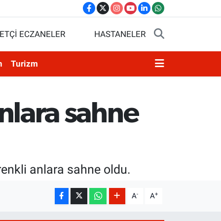
ETÇİ ECZANELER
HASTANELER
n
Turizm
anlara sahne
renkli anlara sahne oldu.
-
+
A
A