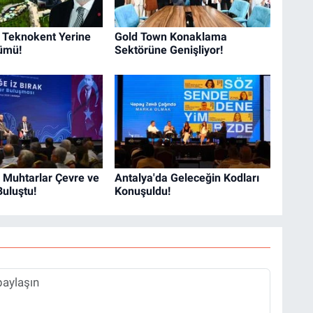
k Teknokent Yerine
Gold Town Konaklama
ümü!
Sektörüne Genişliyor!
 Muhtarlar Çevre ve
Antalya'da Geleceğin Kodları
Buluştu!
Konuşuldu!