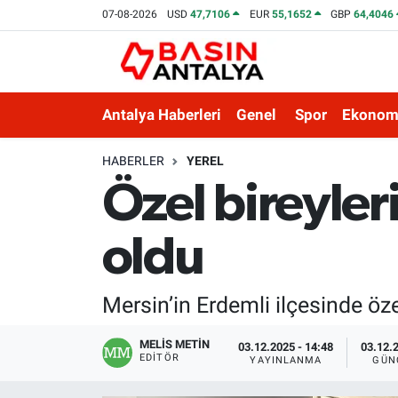
07-08-2026
USD
47,7106
EUR
55,1652
GBP
64,4046
Antalya Haberleri
Genel
Spor
Ekonom
HABERLER
YEREL
Özel bireyleri
oldu
Mersin’in Erdemli ilçesinde öze
MELİS METİN
03.12.2025 - 14:48
03.12.2
EDITÖR
YAYINLANMA
GÜN