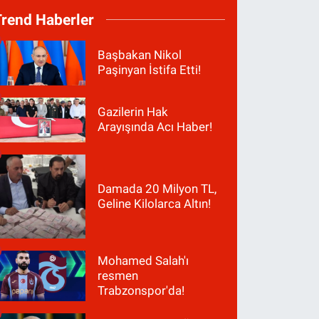
Trend Haberler
Başbakan Nikol
Paşinyan İstifa Etti!
Gazilerin Hak
Arayışında Acı Haber!
Damada 20 Milyon TL,
Geline Kilolarca Altın!
Mohamed Salah'ı
resmen
Trabzonspor'da!