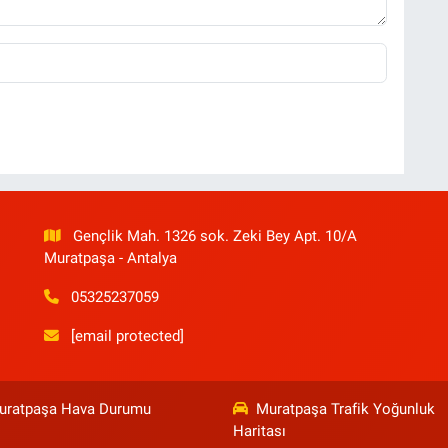
Gençlik Mah. 1326 sok. Zeki Bey Apt. 10/A
Muratpaşa - Antalya
05325237059
[email protected]
uratpaşa Hava Durumu
Muratpaşa Trafik Yoğunluk
Haritası