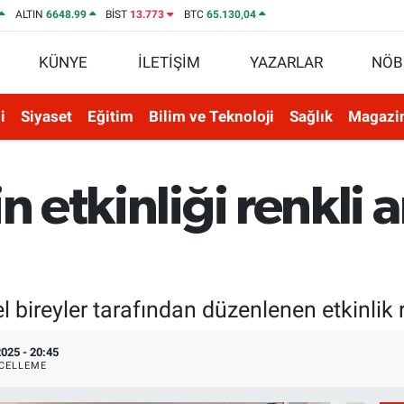
ALTIN
6648.99
BİST
13.773
BTC
65.130,04
KÜNYE
İLETİŞİM
YAZARLAR
NÖB
i
Siyaset
Eğitim
Bilim ve Teknoloji
Sağlık
Magazi
n etkinliği renkli 
l bireyler tarafından düzenlenen etkinlik 
025 - 20:45
CELLEME