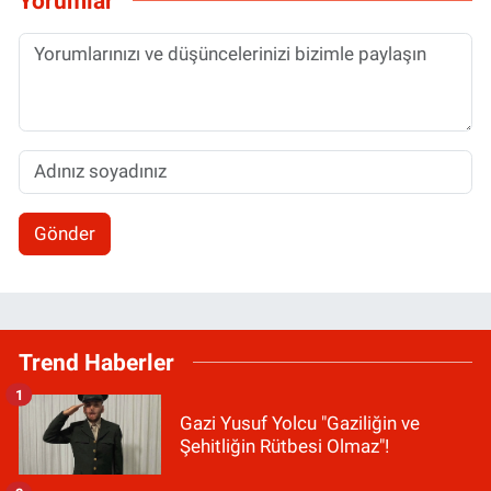
Yorumlar
Gönder
Trend Haberler
1
Gazi Yusuf Yolcu "Gaziliğin ve
Şehitliğin Rütbesi Olmaz"!