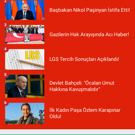
2
Başbakan Nikol Paşinyan İstifa Etti!
3
Gazilerin Hak Arayışında Acı Haber!
4
LGS Tercih Sonuçları Açıklandı!
5
Devlet Bahçeli: "Öcalan Umut
Hakkına Kavuşmalıdır"
6
İlk Kadın Paşa Özlem Karapınar
Oldu!