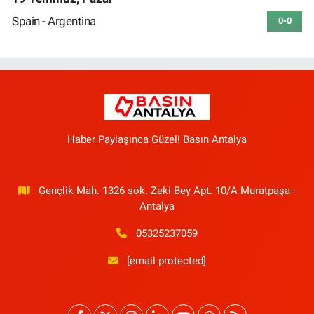
Spain - Argentina
0-0
Haber Paylaşınca Güzel! Basın Antalya
Gençlik Mah. 1326 sok. Zeki Bey Apt. 10/A Muratpaşa -
Antalya
05325237059
[email protected]