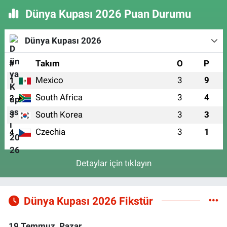
Dünya Kupası 2026 Puan Durumu
Dünya Kupası 2026
#
Takım
O
P
Mexico
3
9
1
South Africa
3
4
2
South Korea
3
3
3
Czechia
3
1
4
Detaylar için tıklayın
Dünya Kupası 2026 Fikstür
19 Temmuz, Pazar