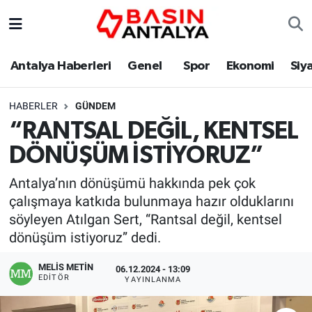
Antalya Haberleri
Genel
Spor
Ekonomi
Siy
HABERLER
GÜNDEM
“RANTSAL DEĞİL, KENTSEL
DÖNÜŞÜM İSTİYORUZ”
Antalya’nın dönüşümü hakkında pek çok
çalışmaya katkıda bulunmaya hazır olduklarını
söyleyen Atılgan Sert, “Rantsal değil, kentsel
dönüşüm istiyoruz” dedi.
MELİS METİN
06.12.2024 - 13:09
EDITÖR
YAYINLANMA