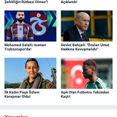
Şehitliğin Rütbesi Olmaz"!
Açıklandı!
Mohamed Salah'ı resmen
Devlet Bahçeli: "Öcalan Umut
Trabzonspor'da!
Hakkına Kavuşmalıdır"
İlk Kadın Paşa Özlem
Aşık Olan Futbolcu Takımdan
Karapınar Oldu!
Kaçtı!