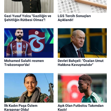
Gazi Yusuf Yolcu "Gaziliğin ve
LGS Tercih Sonuçları
Şehitliğin Rütbesi Olmaz"!
Açıklandı!
Mohamed Salah'ı resmen
Devlet Bahçeli: "Öcalan Umut
Trabzonspor'da!
Hakkına Kavuşmalıdır"
İlk Kadın Paşa Özlem
Aşık Olan Futbolcu Takımdan
Karapınar Oldu!
Kaçtı!