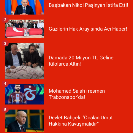
Başbakan Nikol Paşinyan İstifa Etti!
2
Gazilerin Hak Arayışında Acı Haber!
3
Damada 20 Milyon TL, Geline
Kilolarca Altın!
4
Mohamed Salah'ı resmen
Trabzonspor'da!
5
Devlet Bahçeli: "Öcalan Umut
Hakkına Kavuşmalıdır"