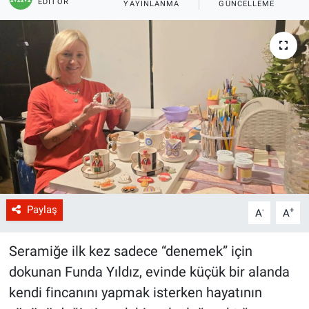
EDITÖR
YAYINLANMA
GÜNCELLEME
Paylaş
-
+
A
A
Seramiğe ilk kez sadece “denemek” için
dokunan Funda Yıldız, evinde küçük bir alanda
kendi fincanını yapmak isterken hayatının