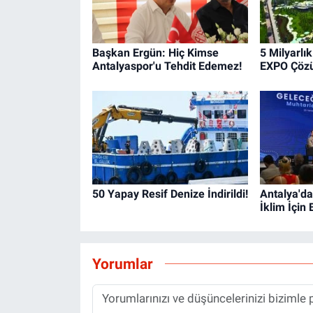
Başkan Ergün: Hiç Kimse
5 Milyarlı
Antalyaspor'u Tehdit Edemez!
EXPO Çöz
50 Yapay Resif Denize İndirildi!
Antalya'da
İklim İçin 
Yorumlar