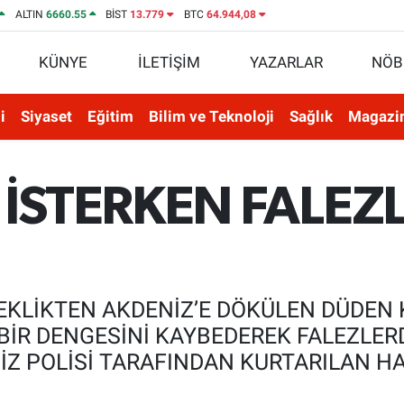
ALTIN
6660.55
BİST
13.779
BTC
64.944,08
KÜNYE
İLETİŞİM
YAZARLAR
NÖB
i
Siyaset
Eğitim
Bilim ve Teknoloji
Sağlık
Magazi
 İSTERKEN FALEZ
EKLİKTEN AKDENİZ’E DÖKÜLEN DÜDEN K
BİR DENGESİNİ KAYBEDEREK FALEZLER
Z POLİSİ TARAFINDAN KURTARILAN HA