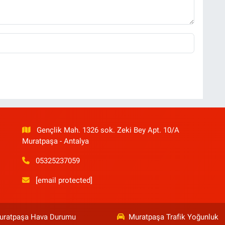
Gençlik Mah. 1326 sok. Zeki Bey Apt. 10/A
Muratpaşa - Antalya
05325237059
[email protected]
uratpaşa Hava Durumu
Muratpaşa Trafik Yoğunluk