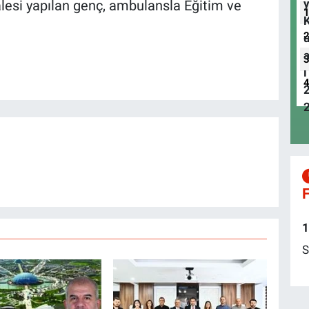
alesi yapılan genç, ambulansla Eğitim ve
F
1
S