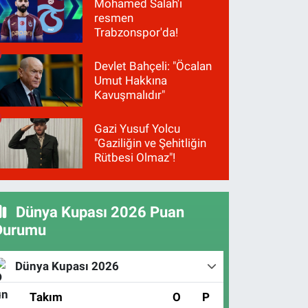
Mohamed Salah'ı
resmen
Trabzonspor'da!
Devlet Bahçeli: "Öcalan
Umut Hakkına
Kavuşmalıdır"
Gazi Yusuf Yolcu
"Gaziliğin ve Şehitliğin
Rütbesi Olmaz"!
Dünya Kupası 2026 Puan
Durumu
Dünya Kupası 2026
#
Takım
O
P