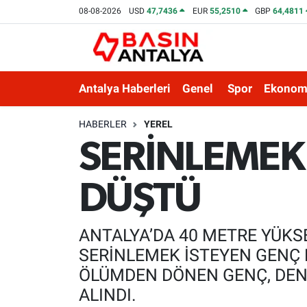
08-08-2026
USD
47,7436
EUR
55,2510
GBP
64,4811
Antalya Haberleri
Genel
Spor
Ekonom
HABERLER
YEREL
SERİNLEMEK
DÜŞTÜ
ANTALYA’DA 40 METRE YÜKS
SERİNLEMEK İSTEYEN GENÇ 
ÖLÜMDEN DÖNEN GENÇ, DENİ
ALINDI.