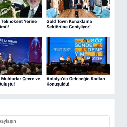
k Teknokent Yerine
Gold Town Konaklama
ümü!
Sektörüne Genişliyor!
 Muhtarlar Çevre ve
Antalya'da Geleceğin Kodları
Buluştu!
Konuşuldu!