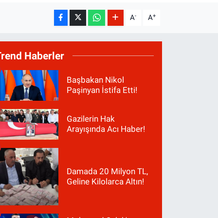
-
+
A
A
Trend Haberler
Başbakan Nikol
Paşinyan İstifa Etti!
Gazilerin Hak
Arayışında Acı Haber!
Damada 20 Milyon TL,
Geline Kilolarca Altın!