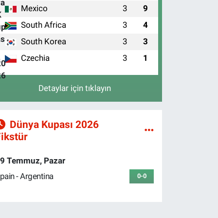
Mexico
3
9
1
South Africa
3
4
2
South Korea
3
3
3
Czechia
3
1
4
Detaylar için tıklayın
Dünya Kupası 2026
ikstür
9 Temmuz, Pazar
pain - Argentina
0-0