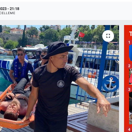
023 - 21:18
CELLEME
1
2
3
4