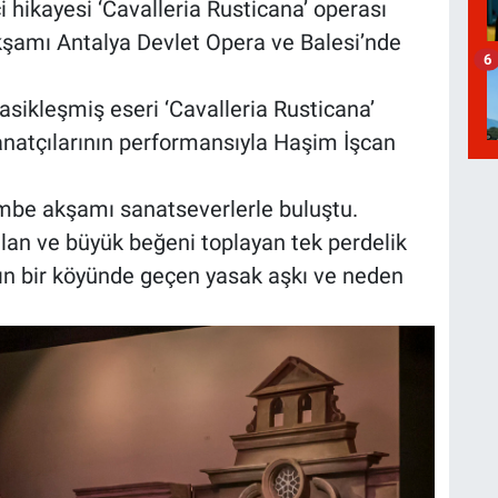
ci hikayesi ‘Cavalleria Rusticana’ operası
şamı Antalya Devlet Opera ve Balesi’nde
6
asikleşmiş eseri ‘Cavalleria Rusticana’
anatçılarının performansıyla Haşim İşcan
be akşamı sanatseverlerle buluştu.
lan ve büyük beğeni toplayan tek perdelik
’nın bir köyünde geçen yasak aşkı ve neden