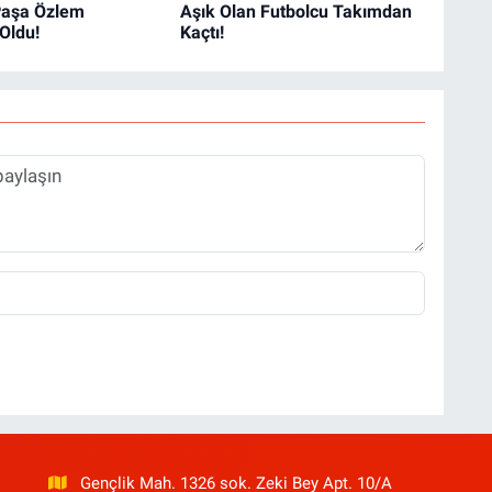
 Paşa Özlem
Aşık Olan Futbolcu Takımdan
Oldu!
Kaçtı!
Gençlik Mah. 1326 sok. Zeki Bey Apt. 10/A