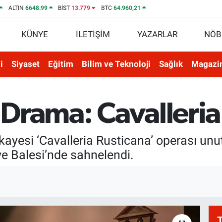
ALTIN
6648.99
BİST
13.779
BTC
64.960,21
KÜNYE
İLETİŞİM
YAZARLAR
NÖB
i
Siyaset
Eğitim
Bilim ve Teknoloji
Sağlık
Magazi
r Drama: Cavalleri
ikayesi ‘Cavalleria Rusticana’ operası u
e Balesi’nde sahnelendi.