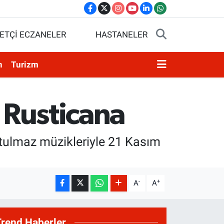
ETÇİ ECZANELER
HASTANELER
n
Turizm
a Rusticana
nutulmaz müzikleriyle 21 Kasım
-
+
A
A
Trend Haberler