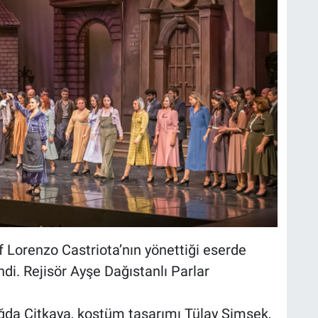
f Lorenzo Castriota’nın yönettiği eserde
di. Rejisör Ayşe Dağıstanlı Parlar
ğda Çitkaya, kostüm tasarımı Tülay Şimşek,