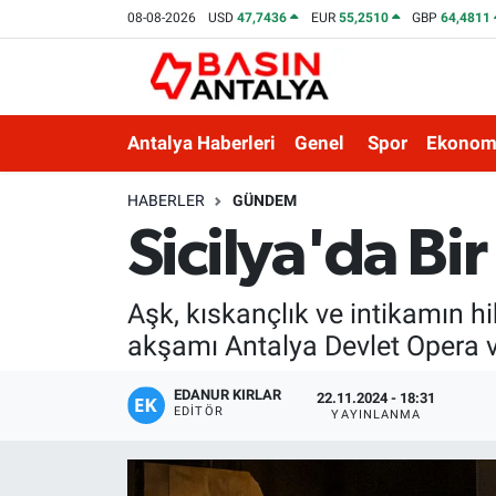
08-08-2026
USD
47,7436
EUR
55,2510
GBP
64,4811
Antalya Haberleri
Genel
Spor
Ekonom
HABERLER
GÜNDEM
Sicilya'da Bi
Aşk, kıskançlık ve intikamın h
akşamı Antalya Devlet Opera v
EDANUR KIRLAR
22.11.2024 - 18:31
EDITÖR
YAYINLANMA