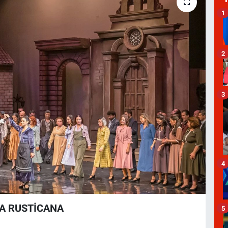
1
2
3
4
İA RUSTİCANA
5