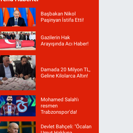
Başbakan Nikol
Paşinyan İstifa Etti!
Gazilerin Hak
Arayışında Acı Haber!
Damada 20 Milyon TL,
Geline Kilolarca Altın!
Mohamed Salah'ı
resmen
Trabzonspor'da!
Devlet Bahçeli: "Öcalan
Umut Hakkına