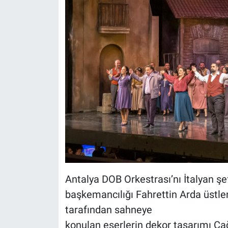
Antalya DOB Orkestrası’nı İtalyan şe
başkemancılığı Fahrettin Arda üstlen
tarafından sahneye
konulan eserlerin dekor tasarımı Ça