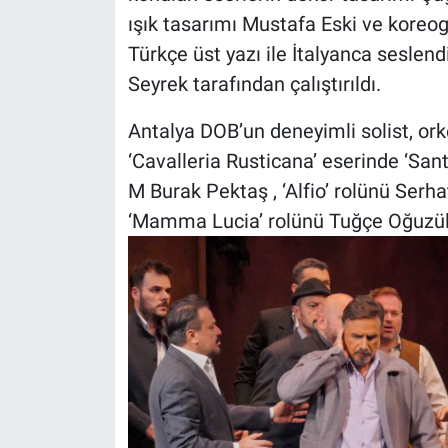
ışık tasarımı Mustafa Eski ve koreog
Türkçe üst yazı ile İtalyanca seslen
Seyrek tarafından çalıştırıldı.
Antalya DOB’un deneyimli solist, ork
‘Cavalleria Rusticana’ eserinde ‘Sant
M Burak Pektaş , ‘Alfio’ rolünü Serh
‘Mamma Lucia’ rolünü Tuğçe Oğuzül