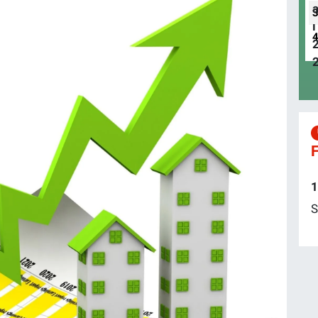
F
1
S