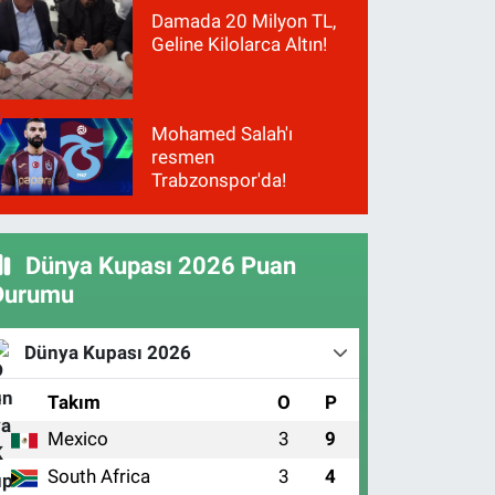
Damada 20 Milyon TL,
Geline Kilolarca Altın!
Mohamed Salah'ı
resmen
Trabzonspor'da!
Dünya Kupası 2026 Puan
Durumu
Dünya Kupası 2026
#
Takım
O
P
Mexico
3
9
1
South Africa
3
4
2