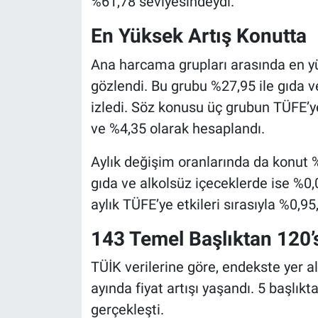
%61,78 seviyesindeydi.
En Yüksek Artış Konutta
Ana harcama grupları arasında en yük
gözlendi. Bu grubu %27,95 ile gıda v
izledi. Söz konusu üç grubun TÜFE’ye 
ve %4,35 olarak hesaplandı.
Aylık değişim oranlarında da konut %
gıda ve alkolsüz içeceklerde ise %0,
aylık TÜFE’ye etkileri sırasıyla %0,9
143 Temel Başlıktan 120’
TÜİK verilerine göre, endekste yer
ayında fiyat artışı yaşandı. 5 başlı
gerçekleşti.