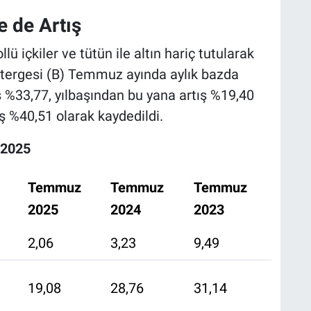
 de Artış
lü içkiler ve tütün ile altın hariç tutularak
tergesi (B) Temmuz ayında aylık bazda
ış %33,77, yılbaşından bu yana artış %19,40
ış %40,51 olarak kaydedildi.
 2025
Temmuz
Temmuz
Temmuz
2025
2024
2023
2,06
3,23
9,49
19,08
28,76
31,14