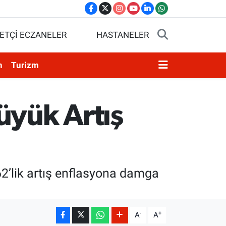
ETÇİ ECZANELER
HASTANELER
n
Turizm
üyük Artış
62’lik artış enflasyona damga
-
+
A
A