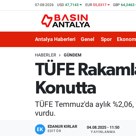
07-08-2026
USD
47,7143
EUR
55,0317
GBP
64,2463
Antalya Haberleri
Genel
Spor
Ekonom
HABERLER
GÜNDEM
TÜFE Rakamlar
Konutta
TÜFE Temmuz'da aylık %2,06, yı
vurdu.
EDANUR KIRLAR
04.08.2025 - 11:50
EDITÖR
YAYINLANMA