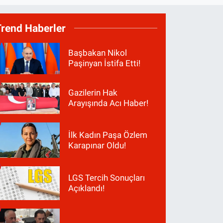
Trend Haberler
Başbakan Nikol
Paşinyan İstifa Etti!
Gazilerin Hak
Arayışında Acı Haber!
İlk Kadın Paşa Özlem
Karapınar Oldu!
LGS Tercih Sonuçları
Açıklandı!