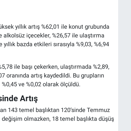
sek yıllık artış %62,01 ile konut grubunda
e alkolsüz içecekler, %26,57 ile ulaştırma
yıllık bazda etkileri sırasıyla %9,03, %6,94
5,78 ile başı çekerken, ulaştırmada %2,89,
07 oranında artış kaydedildi. Bu grupların
5, %0,45 ve %0,02 olarak ölçüldü.
sinde Artış
 alan 143 temel başlıktan 120’sinde Temmuz
kta değişim olmazken, 18 temel başlıkta düşüş