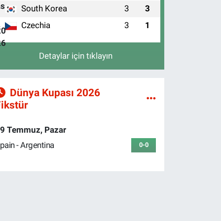
South Korea
3
3
3
Czechia
3
1
4
Detaylar için tıklayın
Dünya Kupası 2026
ikstür
9 Temmuz, Pazar
pain - Argentina
0-0