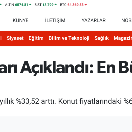
ALTIN
6574.81
BİST
13.799
BTC
64.360,53
KÜNYE
İLETİŞİM
YAZARLAR
NÖB
i
Siyaset
Eğitim
Bilim ve Teknoloji
Sağlık
Magazi
ı Açıklandı: En B
llık %33,52 arttı. Konut fiyatlarındaki %