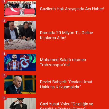
2
Gazilerin Hak Arayışında Acı Haber!
3
Damada 20 Milyon TL, Geline
Kilolarca Altın!
4
Mohamed Salah'ı resmen
Trabzonspor'da!
5
Devlet Bahçeli: "Öcalan Umut
Hakkına Kavuşmalıdır"
6
Gazi Yusuf Yolcu "Gaziliğin ve