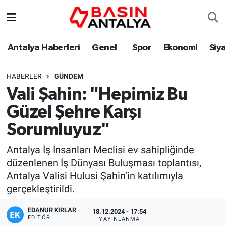
Antalya Haberleri
Genel
Spor
Ekonomi
Siy
HABERLER
GÜNDEM
Vali Şahin: "Hepimiz Bu
Güzel Şehre Karşı
Sorumluyuz"
Antalya İş İnsanları Meclisi ev sahipliğinde
düzenlenen İş Dünyası Buluşması toplantısı,
Antalya Valisi Hulusi Şahin’in katılımıyla
gerçekleştirildi.
EDANUR KIRLAR
18.12.2024 - 17:54
EDITÖR
YAYINLANMA