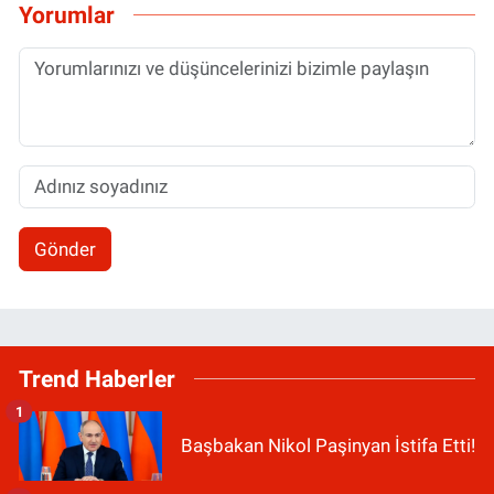
Yorumlar
Gönder
Trend Haberler
1
Başbakan Nikol Paşinyan İstifa Etti!