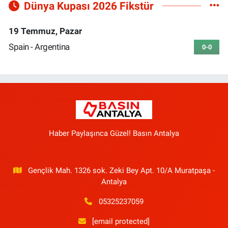
Dünya Kupası 2026 Fikstür
19 Temmuz, Pazar
Spain - Argentina
0-0
Haber Paylaşınca Güzel! Basın Antalya
Gençlik Mah. 1326 sok. Zeki Bey Apt. 10/A Muratpaşa -
Antalya
05325237059
[email protected]