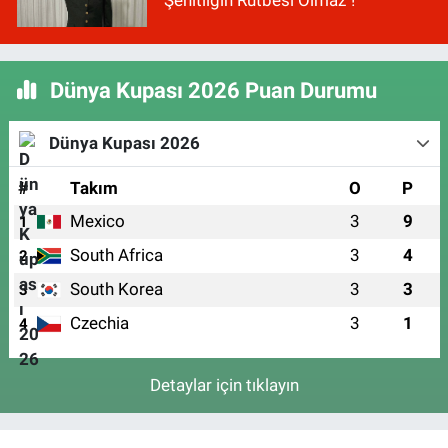
Şehitliğin Rütbesi Olmaz"!
Dünya Kupası 2026 Puan Durumu
Dünya Kupası 2026
#
Takım
O
P
Mexico
3
9
1
South Africa
3
4
2
South Korea
3
3
3
Czechia
3
1
4
Detaylar için tıklayın