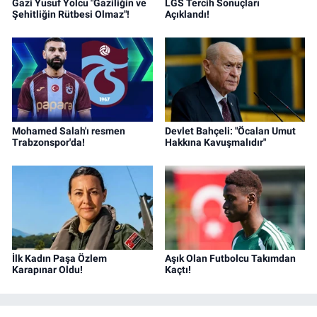
Gazi Yusuf Yolcu "Gaziliğin ve
LGS Tercih Sonuçları
Şehitliğin Rütbesi Olmaz"!
Açıklandı!
Mohamed Salah'ı resmen
Devlet Bahçeli: "Öcalan Umut
Trabzonspor'da!
Hakkına Kavuşmalıdır"
İlk Kadın Paşa Özlem
Aşık Olan Futbolcu Takımdan
Karapınar Oldu!
Kaçtı!