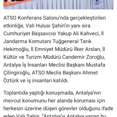
ATSO Konferans Salonu’nda gerçekleştirilen
etkinliğe, Vali Hulusi Şahin’in yanı sıra
Cumhuriyet Başsavcısı Yakup Ali Kahveci, İl
Jandarma Komutanı Tuğgeneral Tarık
Hekimoğlu, İl Emniyet Müdürü İlker Arslan, İl
Kültür ve Turizm Müdürü Candemir Zoroğlu,
Antalya İş İnsanları Meclisi Başkanı Mustafa
Çilingiroğlu, ATSO Meclis Başkanı Ahmet
Öztürk ve iş insanları katıldı.
Toplantıda yaptığı konuşmada, Antalya’nın
mevcut konumunu her alanda koruması için
herkesin üzerine düşen görevler olduğunu ifade
eden Vali Şahin, “Antalya’yı Antalya yapan bu