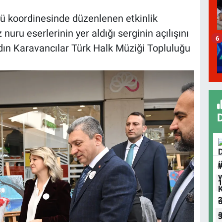
ğü koordinesinde düzenlenen etkinlik
uru eserlerinin yer aldığı serginin açılışını
6
adın Karavancılar Türk Halk Müziği Topluluğu