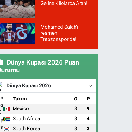
Geline Kilolarca Altın!
Mohamed Salah'ı
resmen
Trabzonspor'da!
Dünya Kupası 2026 Puan
Durumu
Dünya Kupası 2026
#
Takım
O
P
Mexico
3
9
1
South Africa
3
4
2
South Korea
3
3
3