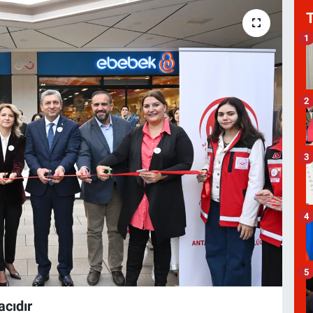
1
2
3
4
5
acıdır