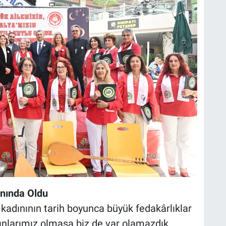
anında Oldu
adınının tarih boyunca büyük fedakârlıklar
dınlarımız olmasa biz de var olamazdık.