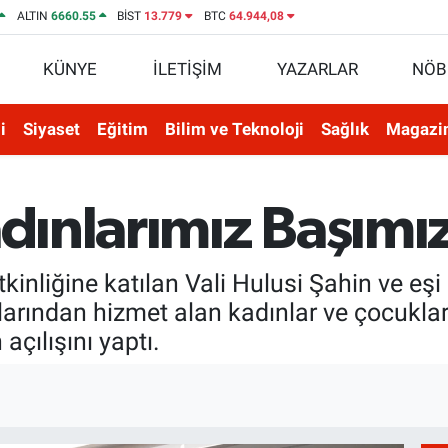
ALTIN
6660.55
BİST
13.779
BTC
64.944,08
KÜNYE
İLETİŞİM
YAZARLAR
NÖB
i
Siyaset
Eğitim
Bilim ve Teknoloji
Sağlık
Magazi
adınlarımız Başımız
inliğine katılan Vali Hulusi Şahin ve eş
larından hizmet alan kadınlar ve çocuklar
 açılışını yaptı.