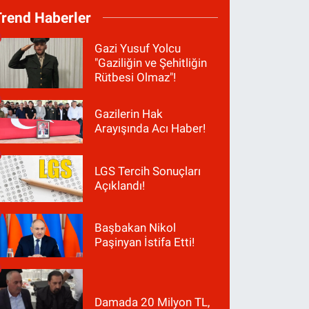
Trend Haberler
Gazi Yusuf Yolcu
"Gaziliğin ve Şehitliğin
Rütbesi Olmaz"!
Gazilerin Hak
Arayışında Acı Haber!
LGS Tercih Sonuçları
Açıklandı!
Başbakan Nikol
Paşinyan İstifa Etti!
Damada 20 Milyon TL,