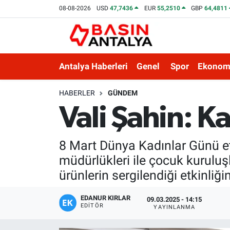
08-08-2026
USD
47,7436
EUR
55,2510
GBP
64,4811
Antalya Haberleri
Genel
Spor
Ekonom
HABERLER
GÜNDEM
Vali Şahin: K
8 Mart Dünya Kadınlar Günü etk
müdürlükleri ile çocuk kuruluş
ürünlerin sergilendiği etkinliğin
EDANUR KIRLAR
09.03.2025 - 14:15
EDITÖR
YAYINLANMA