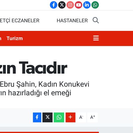
ETÇİ ECZANELER
HASTANELER
n
Turizm
ın Tacıdır
i Ebru Şahin, Kadın Konukevi
ın hazırladığı el emeği
-
+
A
A