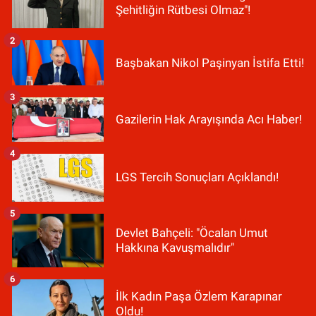
Şehitliğin Rütbesi Olmaz"!
2
Başbakan Nikol Paşinyan İstifa Etti!
3
Gazilerin Hak Arayışında Acı Haber!
4
LGS Tercih Sonuçları Açıklandı!
5
Devlet Bahçeli: "Öcalan Umut
Hakkına Kavuşmalıdır"
6
İlk Kadın Paşa Özlem Karapınar
Oldu!