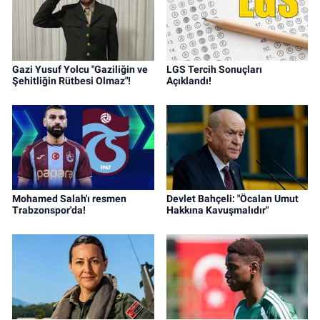
Gazi Yusuf Yolcu "Gaziliğin ve
LGS Tercih Sonuçları
Şehitliğin Rütbesi Olmaz"!
Açıklandı!
Mohamed Salah'ı resmen
Devlet Bahçeli: "Öcalan Umut
Trabzonspor'da!
Hakkına Kavuşmalıdır"