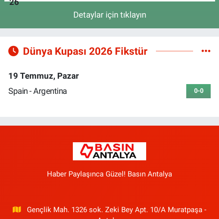
Detaylar için tıklayın
Dünya Kupası 2026 Fikstür
19 Temmuz, Pazar
Spain - Argentina
0-0
Haber Paylaşınca Güzel! Basın Antalya
Gençlik Mah. 1326 sok. Zeki Bey Apt. 10/A Muratpaşa -