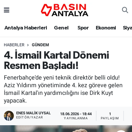
Antalya Haberleri
Genel
Spor
Ekonomi
Siy
HABERLER
GÜNDEM
4. İsmail Kartal Dönemi
Resmen Başladı!
Fenerbahçe'de yeni teknik direktör belli oldu!
Aziz Yıldırım yönetiminde 4. kez göreve gelen
İsmail Kartal'ın yardımcılığını ise Dirk Kuyt
yapacak.
ENES MALİK UYSAL
18.06.2026 - 18:44
1
EDITÖR/YAZAR
YAYINLANMA
PAYLAŞIM
O