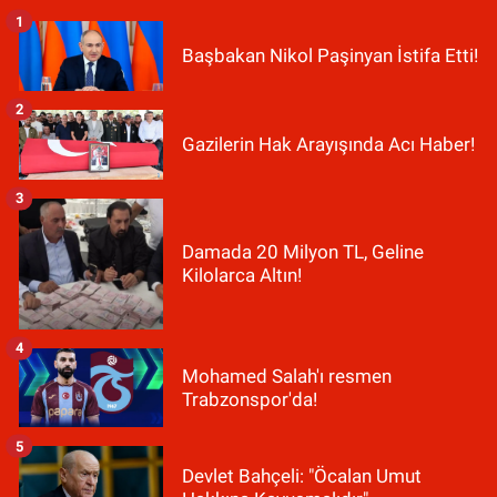
1
Başbakan Nikol Paşinyan İstifa Etti!
2
Gazilerin Hak Arayışında Acı Haber!
3
Damada 20 Milyon TL, Geline
Kilolarca Altın!
4
Mohamed Salah'ı resmen
Trabzonspor'da!
5
Devlet Bahçeli: "Öcalan Umut