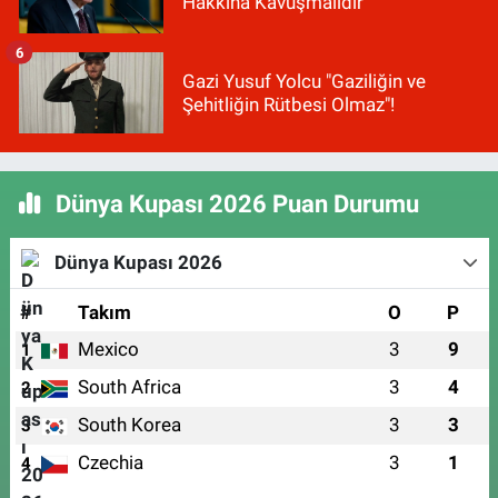
Hakkına Kavuşmalıdır"
6
Gazi Yusuf Yolcu "Gaziliğin ve
Şehitliğin Rütbesi Olmaz"!
Dünya Kupası 2026 Puan Durumu
Dünya Kupası 2026
#
Takım
O
P
Mexico
3
9
1
South Africa
3
4
2
South Korea
3
3
3
Czechia
3
1
4