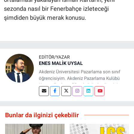
sezonda nasıl bir Fenerbahçe izleteceği
şimdiden büyük merak konusu.
EDITÖR/YAZAR
ENES MALİK UYSAL
Akdeniz Üniversitesi Pazarlama son sınıf
öğrencisiyim. Akdeniz Pazarlama Kulübü
Kurucu Başkanı, PR sektöründe yönetici
asistanı ve Basın Antalya sitesinde editör
olarak aktif rol alıyorum. Teorik pazarlama
eğitimimi saha tecrübesiyle birleştirerek
dürüst, stratejik ve veri odaklı içerikler
Bunlar da ilginizi çekebilir
üretmeye odaklanıyorum. Marka iletişimi ve
dijital pazarlama alanında değer yaratmayı
hedefliyorum.