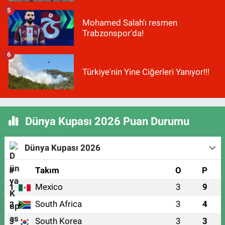
5
Mohamed Salah'ı resmen
Trabzonspor'da!
6
Türkiye'nin Yine Ciğerleri Yanıyor!!!
Dünya Kupası 2026 Puan Durumu
Dünya Kupası 2026
#
Takım
O
P
Mexico
3
9
1
South Africa
3
4
2
South Korea
3
3
3