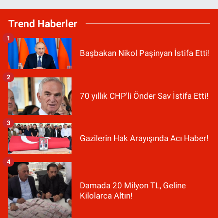
Trend Haberler
1
Başbakan Nikol Paşinyan İstifa Etti!
2
70 yıllık CHP'li Önder Sav İstifa Etti!
3
Gazilerin Hak Arayışında Acı Haber!
4
Damada 20 Milyon TL, Geline
Kilolarca Altın!