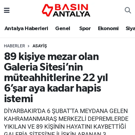
Antalya Haberleri
Genel
Spor
Ekonomi
Siy
HABERLER
ASAYIŞ
89 kişiye mezar olan
Galeria Sitesi’nin
müteahhitlerine 22 yıl
6’şar aya kadar hapis
istemi
DİYARBAKIR'DA 6 ŞUBAT'TA MEYDANA GELEN
KAHRAMANMARAŞ MERKEZLİ DEPREMLERDE
YIKILAN VE 89 KİŞİNİN HAYATINI KAYBETTİĞİ
GALERİA SİTESİ'NE İLİŞKİN ARANAN 3