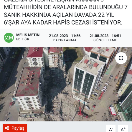
MÜTEAHHİDİN DE ARALARINDA BULUNDUĞU 7
SANIK HAKKINDA AÇILAN DAVADA 22 YIL
6’ŞAR AYA KADAR HAPİS CEZASI İSTENİYOR.
MELİS METİN
21.08.2023 - 11:56
21.08.2023 - 16:51
EDITÖR
YAYINLANMA
GÜNCELLEME
Paylaş
-
+
A
A