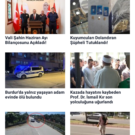
Vali Şahin Haziran Ayı
Kuyumcuları Dolandıran
Bilançosunu Açıkladı!
Şüpheli Tutuklandı!
Burdur'da yalnız yaşayan adam
Kazada hayatını kaybeden
evinde ölü bulundu
Prof. Dr. İsmail Kır son
yolculuğuna uğurlandı