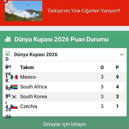
6
Türkiye'nin Yine Ciğerleri Yanıyor!!!
Dünya Kupası 2026 Puan Durumu
Dünya Kupası 2026
#
Takım
O
P
Mexico
3
9
1
South Africa
3
4
2
South Korea
3
3
3
Czechia
3
1
4
Detaylar için tıklayın