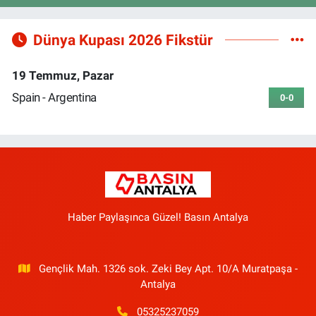
Dünya Kupası 2026 Fikstür
19 Temmuz, Pazar
Spain - Argentina
0-0
Haber Paylaşınca Güzel! Basın Antalya
Gençlik Mah. 1326 sok. Zeki Bey Apt. 10/A Muratpaşa -
Antalya
05325237059