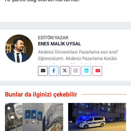
EDITÖR/YAZAR
ENES MALİK UYSAL
Akdeniz Üniversitesi Pazarlama son sınıf
öğrencisiyim. Akdeniz Pazarlama Kulübü
Kurucu Başkanı, PR sektöründe yönetici
asistanı ve Basın Antalya sitesinde editör
olarak aktif rol alıyorum. Teorik pazarlama
eğitimimi saha tecrübesiyle birleştirerek
dürüst, stratejik ve veri odaklı içerikler
Bunlar da ilginizi çekebilir
üretmeye odaklanıyorum. Marka iletişimi ve
dijital pazarlama alanında değer yaratmayı
hedefliyorum.