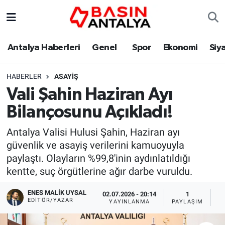
Antalya Haberleri
Genel
Spor
Ekonomi
Siy
HABERLER
ASAYIŞ
Vali Şahin Haziran Ayı
Bilançosunu Açıkladı!
Antalya Valisi Hulusi Şahin, Haziran ayı
güvenlik ve asayiş verilerini kamuoyuyla
paylaştı. Olayların %99,8'inin aydınlatıldığı
kentte, suç örgütlerine ağır darbe vuruldu.
ENES MALİK UYSAL
02.07.2026 - 20:14
1
EDITÖR/YAZAR
YAYINLANMA
PAYLAŞIM
O