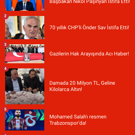
Başbakan Nikol Paşinyan İstifa Etti!
2
70 yıllık CHP'li Önder Sav İstifa Etti!
3
Gazilerin Hak Arayışında Acı Haber!
4
Damada 20 Milyon TL, Geline
Kilolarca Altın!
5
Mohamed Salah'ı resmen
Trabzonspor'da!