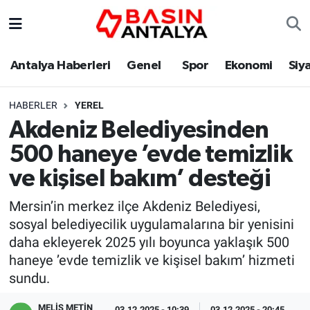
Antalya Haberleri
Genel
Spor
Ekonomi
Siy
HABERLER
YEREL
Akdeniz Belediyesinden
500 haneye ’evde temizlik
ve kişisel bakım’ desteği
Mersin’in merkez ilçe Akdeniz Belediyesi,
sosyal belediyecilik uygulamalarına bir yenisini
daha ekleyerek 2025 yılı boyunca yaklaşık 500
haneye ’evde temizlik ve kişisel bakım’ hizmeti
sundu.
MELİS METİN
03.12.2025 - 10:39
03.12.2025 - 20:45