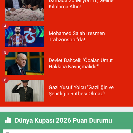
Damada 20 Milyon TL, Geline
Kilolarca Altın!
4
Mohamed Salah'ı resmen
Trabzonspor'da!
5
Devlet Bahçeli: "Öcalan Umut
Hakkına Kavuşmalıdır"
6
Gazi Yusuf Yolcu "Gaziliğin ve
Şehitliğin Rütbesi Olmaz"!
Dünya Kupası 2026 Puan Durumu