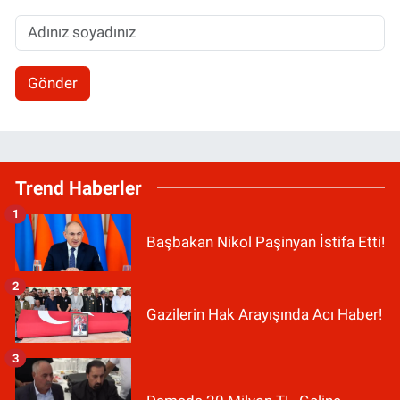
Gönder
Trend Haberler
1
Başbakan Nikol Paşinyan İstifa Etti!
2
Gazilerin Hak Arayışında Acı Haber!
3