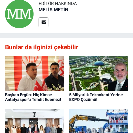
EDITÖR HAKKINDA
MELİS METİN
Bunlar da ilginizi çekebilir
Başkan Ergün: Hiç Kimse
5 Milyarlık Teknokent Yerine
Antalyaspor'u Tehdit Edemez!
EXPO Çözümü!