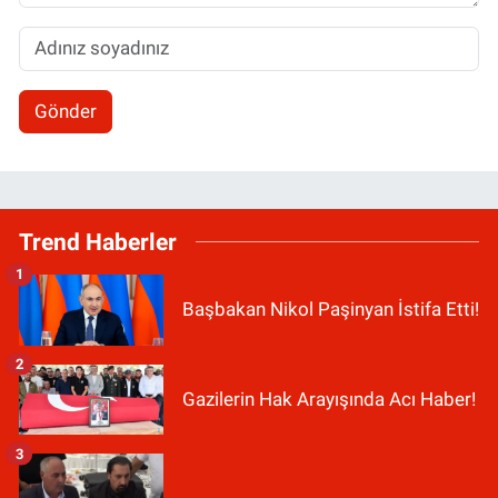
Gönder
Trend Haberler
1
Başbakan Nikol Paşinyan İstifa Etti!
2
Gazilerin Hak Arayışında Acı Haber!
3