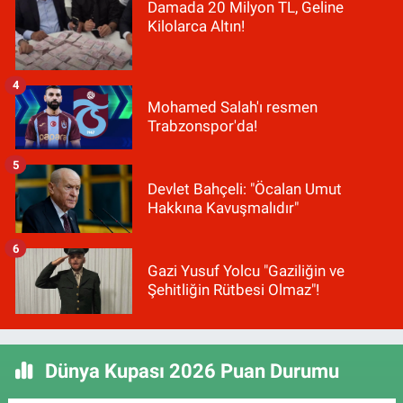
Damada 20 Milyon TL, Geline
Kilolarca Altın!
4
Mohamed Salah'ı resmen
Trabzonspor'da!
5
Devlet Bahçeli: "Öcalan Umut
Hakkına Kavuşmalıdır"
6
Gazi Yusuf Yolcu "Gaziliğin ve
Şehitliğin Rütbesi Olmaz"!
Dünya Kupası 2026 Puan Durumu