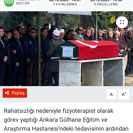
EDITÖR
YAYINLANMA
GÜNCELLEME
Paylaş
-
+
A
A
Rahatsızlığı nedeniyle fizyoterapist olarak
görev yaptığı Ankara Gülhane Eğitim ve
Araştırma Hastanesi'ndeki tedavisinin ardından