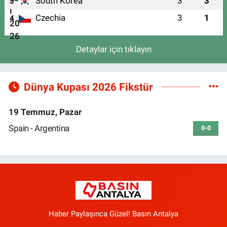
South Korea
3
3
3
Czechia
3
1
4
Detaylar için tıklayın
Dünya Kupası 2026 Fikstür
19 Temmuz, Pazar
Spain - Argentina
0-0
Haber Paylaşınca Güzel! Basın Antalya