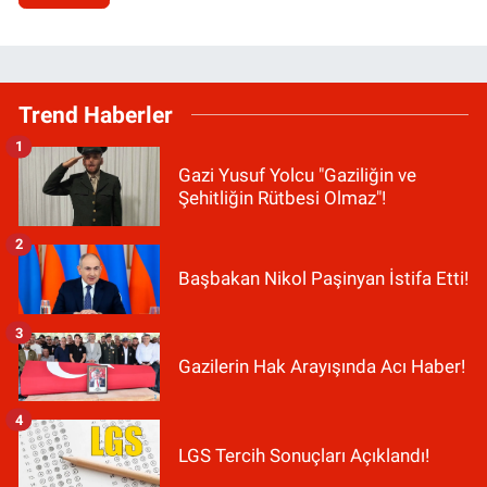
Trend Haberler
1
Gazi Yusuf Yolcu "Gaziliğin ve
Şehitliğin Rütbesi Olmaz"!
2
Başbakan Nikol Paşinyan İstifa Etti!
3
Gazilerin Hak Arayışında Acı Haber!
4
LGS Tercih Sonuçları Açıklandı!