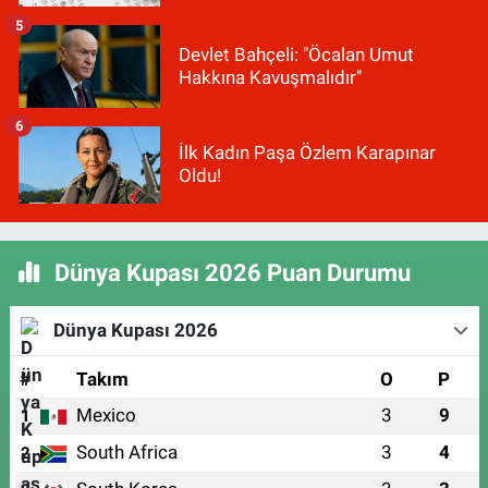
5
Devlet Bahçeli: "Öcalan Umut
Hakkına Kavuşmalıdır"
6
İlk Kadın Paşa Özlem Karapınar
Oldu!
Dünya Kupası 2026 Puan Durumu
Dünya Kupası 2026
#
Takım
O
P
Mexico
3
9
1
South Africa
3
4
2