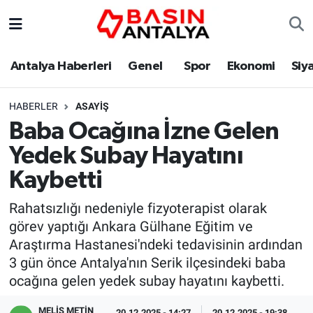
Antalya Haberleri
Genel
Spor
Ekonomi
Siy
HABERLER
ASAYIŞ
Baba Ocağına İzne Gelen
Yedek Subay Hayatını
Kaybetti
Rahatsızlığı nedeniyle fizyoterapist olarak
görev yaptığı Ankara Gülhane Eğitim ve
Araştırma Hastanesi'ndeki tedavisinin ardından
3 gün önce Antalya'nın Serik ilçesindeki baba
ocağına gelen yedek subay hayatını kaybetti.
MELİS METİN
20.12.2025 - 14:27
20.12.2025 - 19:38