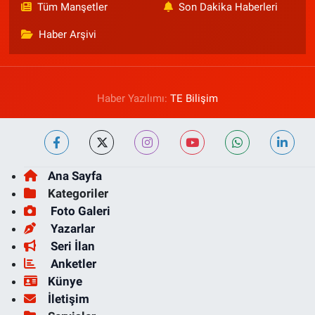
Tüm Manşetler
Son Dakika Haberleri
Haber Arşivi
Haber Yazılımı:
TE Bilişim
Ana Sayfa
Kategoriler
Foto Galeri
Yazarlar
Seri İlan
Anketler
Künye
İletişim