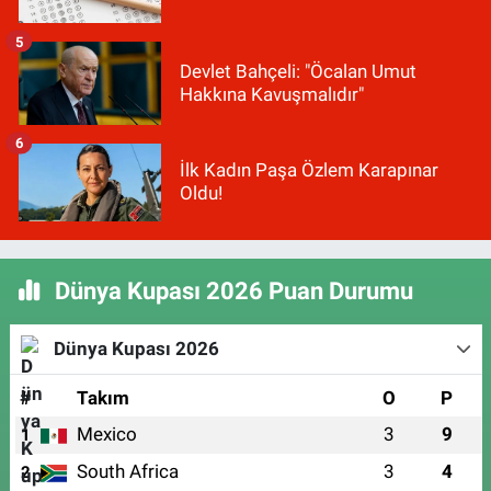
5
Devlet Bahçeli: "Öcalan Umut
Hakkına Kavuşmalıdır"
6
İlk Kadın Paşa Özlem Karapınar
Oldu!
Dünya Kupası 2026 Puan Durumu
Dünya Kupası 2026
#
Takım
O
P
Mexico
3
9
1
South Africa
3
4
2