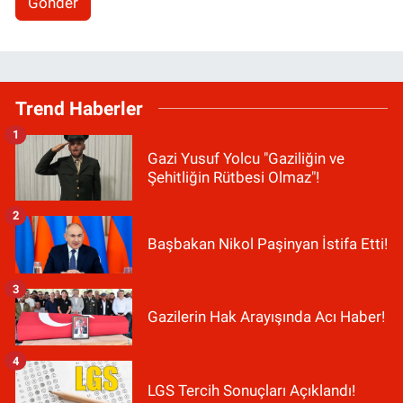
Gönder
Trend Haberler
1
Gazi Yusuf Yolcu "Gaziliğin ve
Şehitliğin Rütbesi Olmaz"!
2
Başbakan Nikol Paşinyan İstifa Etti!
3
Gazilerin Hak Arayışında Acı Haber!
4
LGS Tercih Sonuçları Açıklandı!