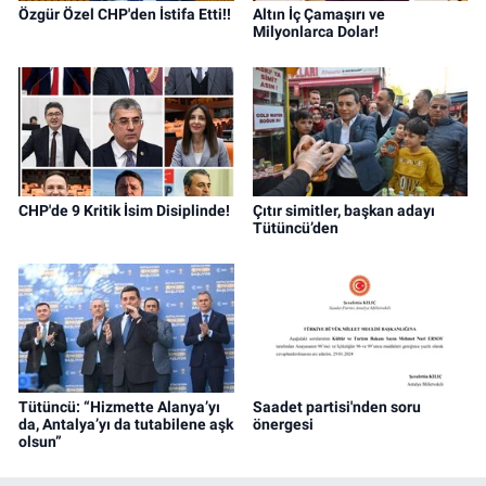
Özgür Özel CHP'den İstifa Etti!!
Altın İç Çamaşırı ve
Milyonlarca Dolar!
CHP'de 9 Kritik İsim Disiplinde!
Çıtır simitler, başkan adayı
Tütüncü’den
Tütüncü: “Hizmette Alanya’yı
Saadet partisi'nden soru
da, Antalya’yı da tutabilene aşk
önergesi
olsun”