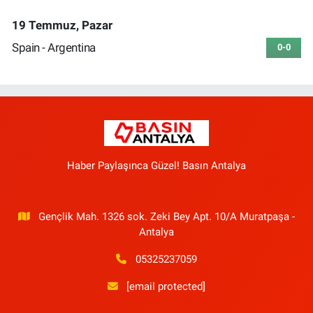
19 Temmuz, Pazar
Spain - Argentina
0-0
Haber Paylaşınca Güzel! Basın Antalya
Gençlik Mah. 1326 sok. Zeki Bey Apt. 10/A Muratpaşa -
Antalya
05325237059
[email protected]