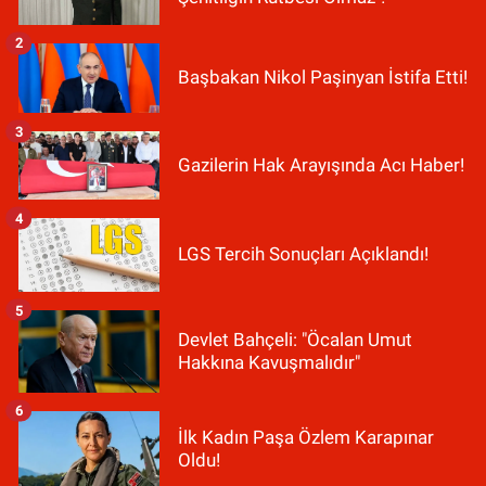
2
Başbakan Nikol Paşinyan İstifa Etti!
3
Gazilerin Hak Arayışında Acı Haber!
4
LGS Tercih Sonuçları Açıklandı!
5
Devlet Bahçeli: "Öcalan Umut
Hakkına Kavuşmalıdır"
6
İlk Kadın Paşa Özlem Karapınar
Oldu!