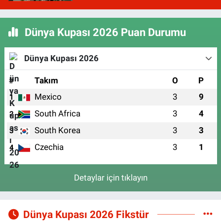
Dünya Kupası 2026 Puan Durumu
Dünya Kupası 2026
#
Takım
O
P
Mexico
3
9
1
South Africa
3
4
2
South Korea
3
3
3
Czechia
3
1
4
Detaylar için tıklayın
Dünya Kupası 2026 Fikstür