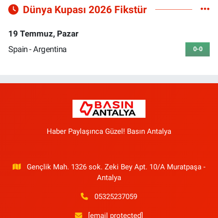
Dünya Kupası 2026 Fikstür
19 Temmuz, Pazar
Spain - Argentina
0-0
Haber Paylaşınca Güzel! Basın Antalya
Gençlik Mah. 1326 sok. Zeki Bey Apt. 10/A Muratpaşa -
Antalya
05325237059
[email protected]