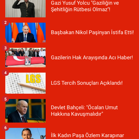
Gazi Yusuf Yolcu "Gaziliğin ve
Şehitliğin Rütbesi Olmaz"!
2
Başbakan Nikol Paşinyan İstifa Etti!
3
Gazilerin Hak Arayışında Acı Haber!
4
LGS Tercih Sonuçları Açıklandı!
5
Devlet Bahçeli: "Öcalan Umut
Hakkına Kavuşmalıdır"
6
İlk Kadın Paşa Özlem Karapınar