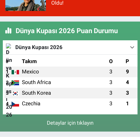
Oldu!
Dünya Kupası 2026 Puan Durumu
Dünya Kupası 2026
#
Takım
O
P
Mexico
3
9
1
South Africa
3
4
2
South Korea
3
3
3
Czechia
3
1
4
Detaylar için tıklayın