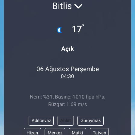
Bitlis
°
17
Açık
06 Ağustos Perşembe
04:30
Nem: %31, Basınç: 1010 hpa hPa,
Rüzgar: 1.69 m/s
Adilcevaz
Ahlat
Güroymak
Hizan
Merkez
Mutki
Tatvan