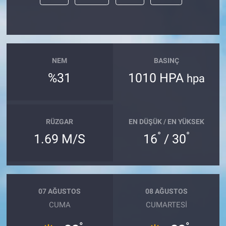
NEM
BASINÇ
%31
1010 HPA
hpa
RÜZGAR
EN DÜŞÜK / EN YÜKSEK
°
°
1.69 M/S
16
/ 30
07 AĞUSTOS
08 AĞUSTOS
CUMA
CUMARTESI