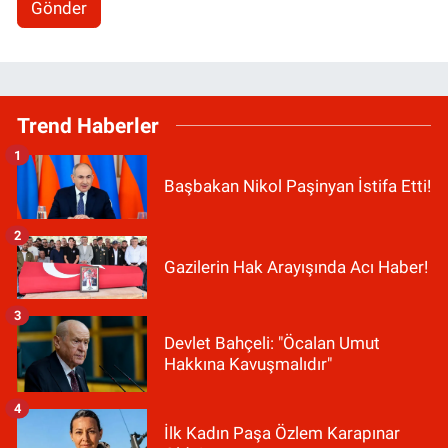
Gönder
Trend Haberler
1
Başbakan Nikol Paşinyan İstifa Etti!
2
Gazilerin Hak Arayışında Acı Haber!
3
Devlet Bahçeli: "Öcalan Umut
Hakkına Kavuşmalıdır"
4
İlk Kadın Paşa Özlem Karapınar