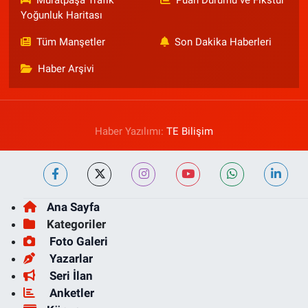
Muratpaşa Trafik
Puan Durumu ve Fikstür
Yoğunluk Haritası
Tüm Manşetler
Son Dakika Haberleri
Haber Arşivi
Haber Yazılımı:
TE Bilişim
Ana Sayfa
Kategoriler
Foto Galeri
Yazarlar
Seri İlan
Anketler