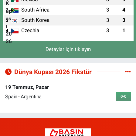
South Africa
3
4
2
South Korea
3
3
3
Czechia
3
1
4
Detaylar için tıklayın
Dünya Kupası 2026 Fikstür
19 Temmuz, Pazar
Spain - Argentina
0-0