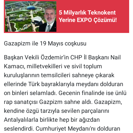
5 Milyarlık Teknokent
Yerine EXPO Çözümü!
Gazapizm ile 19 Mayıs coşkusu
Başkan Vekili Özdemir'in CHP İl Başkanı Nail
Kamacı, milletvekilleri ve sivil toplum
kuruluşlarının temsilcileri sahneye çıkarak
ellerinde Türk bayraklarıyla meydanı dolduran
on binleri selamladı. Gecenin finalinde ise ünlü
rap sanatçısı Gazpizm sahne aldı. Gazapizm,
kendine özgü tarzıyla sevilen parçalarını
Antalyalılarla birlikte hep bir ağızdan
seslendirdi. Cumhuriyet Meydanı'nı dolduran