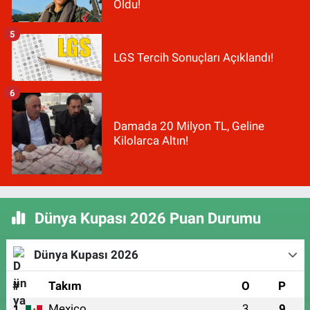
Oldu!
5
LGS Tercih Sonuçları Açıklandı!
6
Damada 20 Milyon TL, Geline
Kilolarca Altın!
Dünya Kupası 2026 Puan Durumu
Dünya Kupası 2026
#
Takım
O
P
Mexico
3
9
1