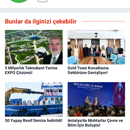
Bunlar da ilginizi çekebilir
5 Milyarlık Teknokent Yerine
Gold Town Konaklama
EXPO Çözümü!
Sektörüne Genişliyor!
50 Yapay Resif Denize İndirildi!
Antalya'da Muhtarlar Çevre ve
İklim İçin Buluştu!