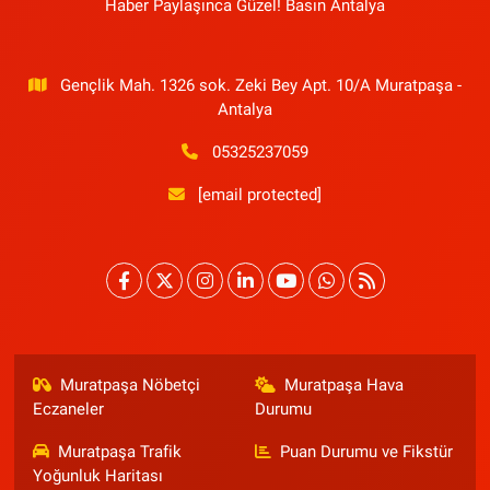
Haber Paylaşınca Güzel! Basın Antalya
Gençlik Mah. 1326 sok. Zeki Bey Apt. 10/A Muratpaşa -
Antalya
05325237059
[email protected]
Muratpaşa Nöbetçi
Muratpaşa Hava
Eczaneler
Durumu
Muratpaşa Trafik
Puan Durumu ve Fikstür
Yoğunluk Haritası