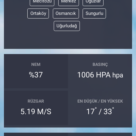
Mecitözü
Merkez
Oğuzlar
Ortaköy
Osmancık
Sungurlu
Uğurludağ
NEM
BASINÇ
%37
1006 HPA
hpa
RÜZGAR
EN DÜŞÜK / EN YÜKSEK
°
°
5.19 M/S
17
/ 33