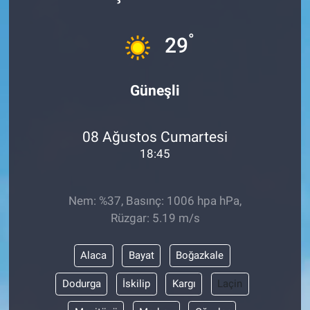
°
29
Güneşli
08 Ağustos Cumartesi
18:45
Nem: %37, Basınç: 1006 hpa hPa,
Rüzgar: 5.19 m/s
Alaca
Bayat
Boğazkale
Dodurga
İskilip
Kargı
Laçin