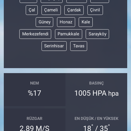
Çal
Çameli
Çardak
Çivril
Güney
Honaz
Kale
Merkezefendi
Pamukkale
Sarayköy
Serinhisar
Tavas
NEM
BASINÇ
%17
1005 HPA
hpa
RÜZGAR
EN DÜŞÜK / EN YÜKSEK
°
°
2.89 M/S
18
/ 35