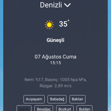
Denizli
°
35
Güneşli
07 Ağustos Cuma
15:15
Nem: %17, Basınç: 1005 hpa hPa,
Rüzgar: 2.89 m/s
Acıpayam
Babadağ
Baklan
Bekilli
Beyağaç
Bozkurt
Buldan