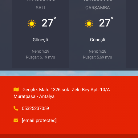
SALI
ÇARŞAMBA
°
°
27
27
Güneşli
Güneşli
Nem: %29
Nem: %28
Rüzgar: 6.19 m/s
Rüzgar: 5.69 m/s
Gençlik Mah. 1326 sok. Zeki Bey Apt. 10/A
Muratpaşa - Antalya
05325237059
[email protected]