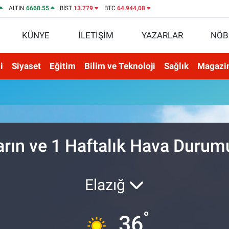
ALTIN
6660.55
BİST
13.779
BTC
64.944,08
KÜNYE
İLETİŞİM
YAZARLAR
NÖB
i
Siyaset
Eğitim
Bilim ve Teknoloji
Sağlık
Magazi
arın ve 1 Haftalık Hava Durum
Elazığ
°
36