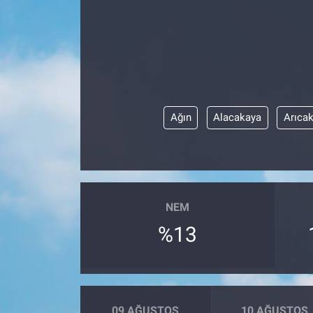
Ağın
Alacakaya
Arıca
NEM
%13
09 AĞUSTOS
10 AĞUSTOS