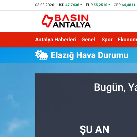
08-08-2026
USD
47,7436
EUR
55,2510
GBP
64,4811
Antalya Haberleri
Genel
Spor
Ekonom
Elazığ Hava Durumu
Bugün, Y
ŞU AN