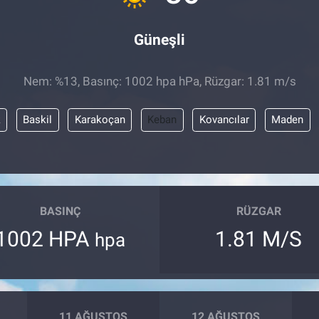
Güneşli
Nem: %13, Basınç: 1002 hpa hPa, Rüzgar: 1.81 m/s
k
Baskil
Karakoçan
Keban
Kovancılar
Maden
BASINÇ
RÜZGAR
1002 HPA
1.81 M/S
hpa
11 AĞUSTOS
12 AĞUSTOS