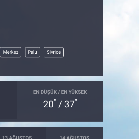
Merkez
Palu
Sivrice
EN DÜŞÜK / EN YÜKSEK
°
°
20
/ 37
13 AĞUSTOS
14 AĞUSTOS