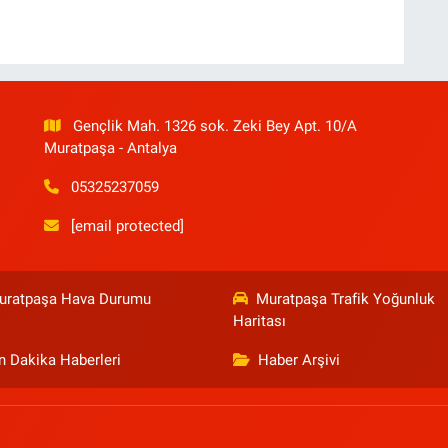
Gençlik Mah. 1326 sok. Zeki Bey Apt. 10/A
Muratpaşa - Antalya
05325237059
[email protected]
uratpaşa Hava Durumu
Muratpaşa Trafik Yoğunluk
Haritası
n Dakika Haberleri
Haber Arşivi