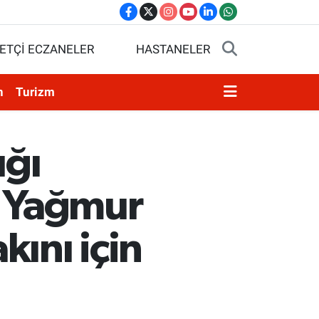
ETÇİ ECZANELER
HASTANELER
n
Turizm
ığı
 Yağmur
ını için