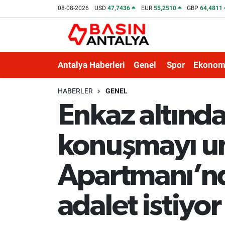
08-08-2026
USD
47,7436
EUR
55,2510
GBP
64,4811
Antalya Haberleri
Genel
Spor
Ekonom
HABERLER
GENEL
Enkaz altında
konuşmayı u
Apartmanı’nda
adalet istiyor