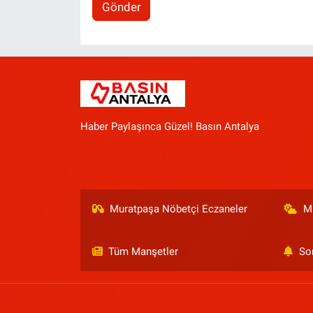
Gönder
Haber Paylaşınca Güzel! Basın Antalya
Muratpaşa Nöbetçi Eczaneler
M
Tüm Manşetler
So