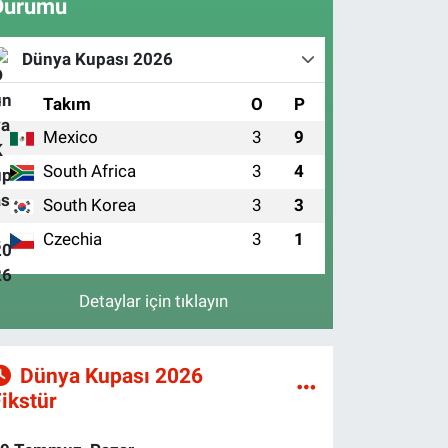
Durumu
Dünya Kupası 2026
#
Takım
O
P
Mexico
3
9
1
South Africa
3
4
2
South Korea
3
3
3
Czechia
3
1
4
Detaylar için tıklayın
Dünya Kupası 2026
ikstür