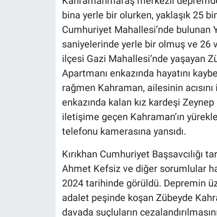
Kahramanmaraş merkezli depremde 
bina yerle bir olurken, yaklaşık 25 bi
Cumhuriyet Mahallesi’nde bulunan 
saniyelerinde yerle bir olmuş ve 26 
ilçesi Gazi Mahallesi’nde yaşayan 
Apartmanı enkazında hayatını kaybe
rağmen Kahraman, ailesinin acısını 
enkazında kalan kız kardeşi Zeyne
iletişime geçen Kahraman’ın yürekl
telefonu kamerasına yansıdı.
Kırıkhan Cumhuriyet Başsavcılığı t
Ahmet Kefsiz ve diğer sorumlular h
2024 tarihinde görüldü. Depremin üz
adalet peşinde koşan Zübeyde Kahr
davada suçluların cezalandırılmasını 