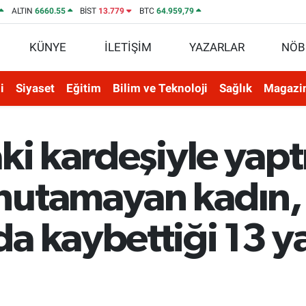
ALTIN
6660.55
BİST
13.779
BTC
64.959,79
KÜNYE
İLETİŞİM
YAZARLAR
NÖB
i
Siyaset
Eğitim
Bilim ve Teknoloji
Sağlık
Magazi
ki kardeşiyle yapt
nutamayan kadın,
 kaybettiği 13 yak