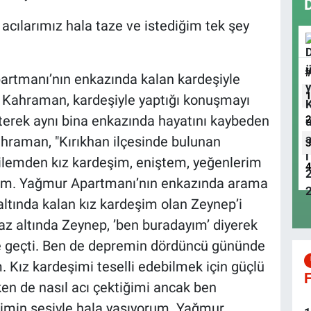
acılarımız hala taze ve istediğim tek şey
artmanı’nın enkazında kalan kardeşiyle
 Kahraman, kardeşiyle yaptığı konuşmayı
erek aynı bina enkazında hayatını kaybeden
Kahraman, "Kırıkhan ilçesinde bulunan
emden kız kardeşim, eniştem, yeğenlerim
ttim. Yağmur Apartmanı’nın enkazında arama
ltında kalan kız kardeşim olan Zeynep’i
az altında Zeynep, ’ben buradayım’ diyerek
me geçti. Ben de depremin dördüncü gününde
. Kız kardeşimi teselli edebilmek için güçlü
F
n de nasıl acı çektiğimi ancak ben
eşimin sesiyle hala yaşıyorum. Yağmur