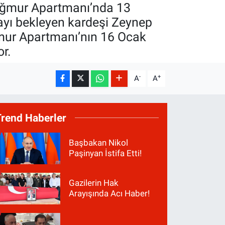
Yağmur Apartmanı’nda 13
ayı bekleyen kardeşi Zeynep
mur Apartmanı’nın 16 Ocak
r.
-
+
A
A
Trend Haberler
Başbakan Nikol
Paşinyan İstifa Etti!
Gazilerin Hak
Arayışında Acı Haber!