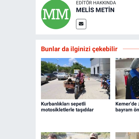
EDITÖR HAKKINDA
MELİS METİN
Bunlar da ilginizi çekebilir
Kurbanlıkları sepetli
Kemer'de z
motosikletlerle taşıdılar
bayram ön