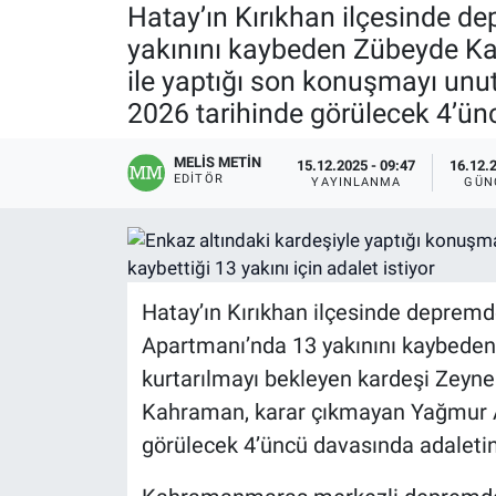
Hatay’ın Kırıkhan ilçesinde 
yakınını kaybeden Zübeyde Ka
ile yaptığı son konuşmayı un
2026 tarihinde görülecek 4’ün
MELİS METİN
15.12.2025 - 09:47
16.12.2
EDITÖR
YAYINLANMA
GÜN
Hatay’ın Kırıkhan ilçesinde deprem
Apartmanı’nda 13 yakınını kaybeden
kurtarılmayı bekleyen kardeşi Zeyne
Kahraman, karar çıkmayan Yağmur A
görülecek 4’üncü davasında adaletin