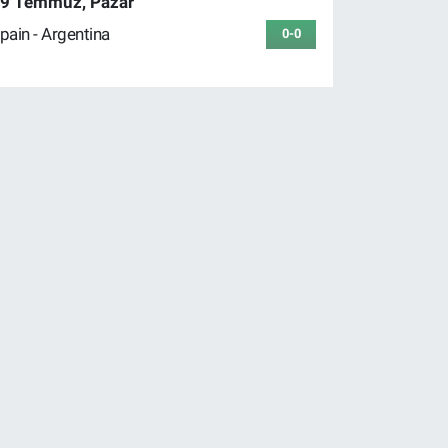
9 Temmuz, Pazar
pain - Argentina
0-0