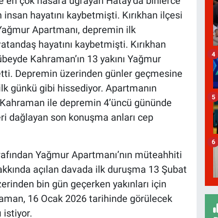
en çok hasara uğrayan Hatay’da binlerce
n insan hayatını kaybetmişti. Kırıkhan ilçesi
Yağmur Apartmanı, depremin ilk
vatandaş hayatını kaybetmişti. Kırıkhan
4
Zübeyde Kahraman’ın 13 yakını Yağmur
tti. Depremin üzerinden günler geçmesine
ilk günkü gibi hissediyor. Apartmanın
5
p Kahraman ile depremin 4’üncü gününde
eri dağlayan son konuşma anları cep
6
arafından Yağmur Apartmanı’nın müteahhiti
akkında açılan davada ilk duruşma 13 Şubat
erinden bin gün geçerken yakınları için
aman, 16 Ocak 2026 tarihinde görülecek
istiyor.