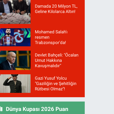
Damada 20 Milyon TL,
Geline Kilolarca Altın!
Mohamed Salah'ı
resmen
Trabzonspor'da!
Devlet Bahçeli: "Öcalan
Umut Hakkına
Kavuşmalıdır"
Gazi Yusuf Yolcu
"Gaziliğin ve Şehitliğin
Rütbesi Olmaz"!
Dünya Kupası 2026 Puan