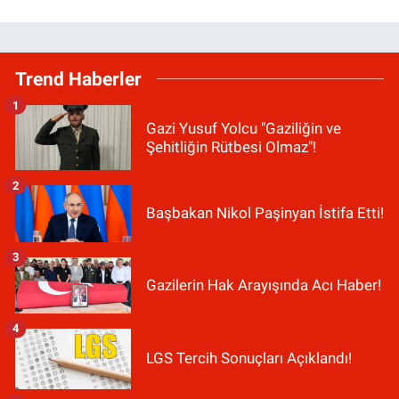
Trend Haberler
1
Gazi Yusuf Yolcu "Gaziliğin ve
Şehitliğin Rütbesi Olmaz"!
2
Başbakan Nikol Paşinyan İstifa Etti!
3
Gazilerin Hak Arayışında Acı Haber!
4
LGS Tercih Sonuçları Açıklandı!