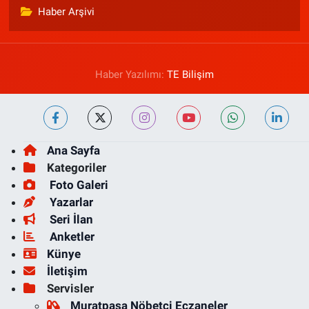
Haber Arşivi
Haber Yazılımı:
TE Bilişim
Ana Sayfa
Kategoriler
Foto Galeri
Yazarlar
Seri İlan
Anketler
Künye
İletişim
Servisler
Muratpaşa Nöbetçi Eczaneler