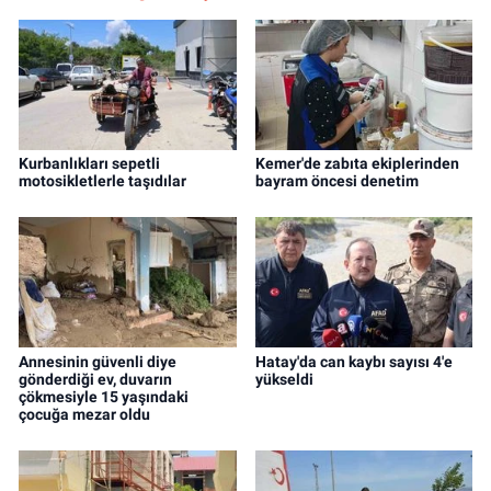
Kurbanlıkları sepetli
Kemer'de zabıta ekiplerinden
motosikletlerle taşıdılar
bayram öncesi denetim
Annesinin güvenli diye
Hatay'da can kaybı sayısı 4'e
gönderdiği ev, duvarın
yükseldi
çökmesiyle 15 yaşındaki
çocuğa mezar oldu