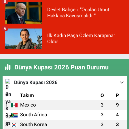
5
Devlet Bahçeli: "Öcalan Umut
Hakkına Kavuşmalıdır"
6
İlk Kadın Paşa Özlem Karapınar
Oldu!
Dünya Kupası 2026 Puan Durumu
Dünya Kupası 2026
#
Takım
O
P
Mexico
3
9
1
South Africa
3
4
2
South Korea
3
3
3