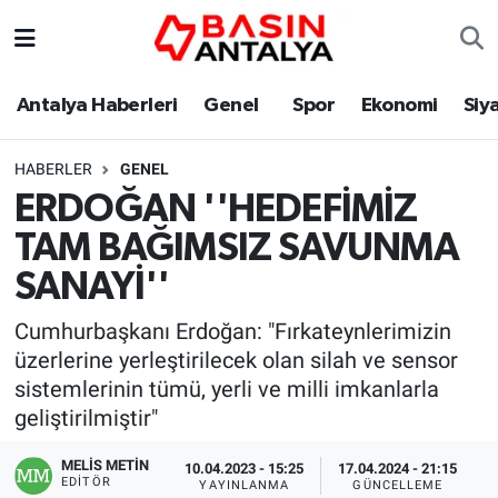
Antalya Haberleri
Genel
Spor
Ekonomi
Siy
HABERLER
GENEL
ERDOĞAN ''HEDEFİMİZ
TAM BAĞIMSIZ SAVUNMA
SANAYİ''
Cumhurbaşkanı Erdoğan: "Fırkateynlerimizin
üzerlerine yerleştirilecek olan silah ve sensor
sistemlerinin tümü, yerli ve milli imkanlarla
geliştirilmiştir"
MELİS METİN
10.04.2023 - 15:25
17.04.2024 - 21:15
EDITÖR
YAYINLANMA
GÜNCELLEME