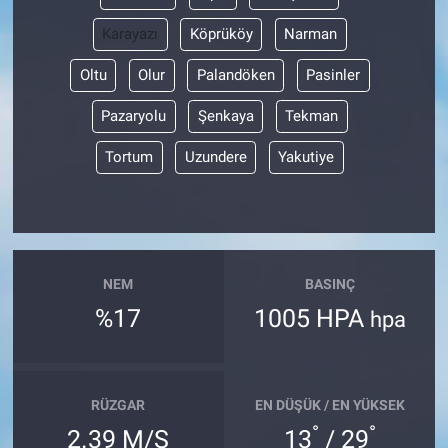
Karayazı
Köprüköy
Narman
Oltu
Olur
Palandöken
Pasinler
Pazaryolu
Şenkaya
Tekman
Tortum
Uzundere
Yakutiye
NEM
BASINÇ
%17
1005 HPA
hpa
RÜZGAR
EN DÜŞÜK / EN YÜKSEK
°
°
2.39 M/S
13
/ 29