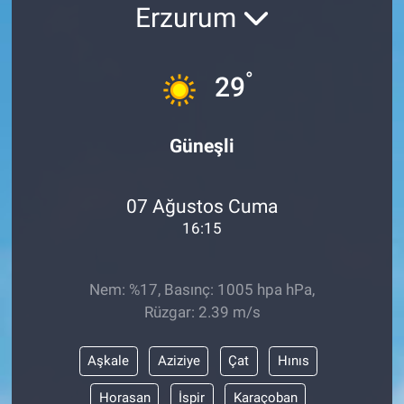
Erzurum
°
29
Güneşli
07 Ağustos Cuma
16:15
Nem: %17, Basınç: 1005 hpa hPa,
Rüzgar: 2.39 m/s
Aşkale
Aziziye
Çat
Hınıs
Horasan
İspir
Karaçoban