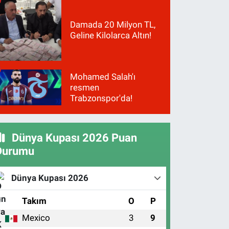
Damada 20 Milyon TL,
Geline Kilolarca Altın!
Mohamed Salah'ı
resmen
Trabzonspor'da!
Dünya Kupası 2026 Puan
Durumu
Dünya Kupası 2026
#
Takım
O
P
Mexico
3
9
1