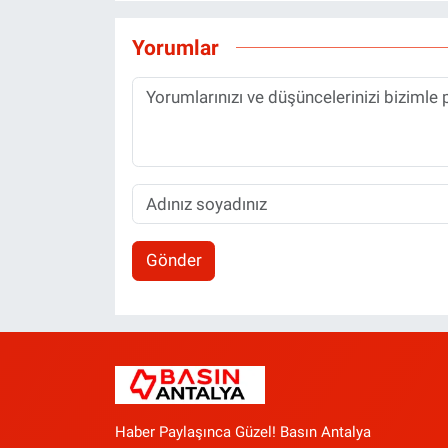
Yorumlar
Gönder
Haber Paylaşınca Güzel! Basın Antalya