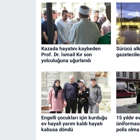
Kazada hayatını kaybeden
Sürücü alko
Prof. Dr. İsmail Kır son
gazetecile
yolculuğuna uğurlandı
Engelli çocukları için kurduğu
15 yıldır e
ev hayali yarım kaldı hayatı
üniforması
kabusa döndü
polis olma