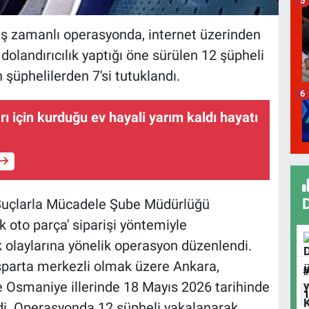
eş zamanlı operasyonda, internet üzerinden
 dolandırıcılık yaptığı öne sürülen 12 şüpheli
 şüphelilerden 7'si tutuklandı.
6
rı için kurduğu ev hayali yarım kaldı hayatı
 Suçlarla Mücadele Şube Müdürlüğü
k oto parça' siparişi yöntemiyle
lık olaylarına yönelik operasyon düzenlendi.
sparta merkezli olmak üzere Ankara,
 ve Osmaniye illerinde 18 Mayıs 2026 tarihinde
di. Operasyonda 12 şüpheli yakalanarak