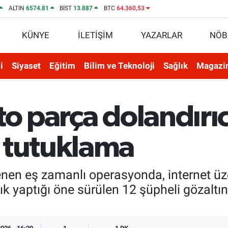
ALTIN
6574.81
BİST
13.887
BTC
64.360,53
KÜNYE
İLETİŞİM
YAZARLAR
NÖB
i
Siyaset
Eğitim
Bilim ve Teknoloji
Sağlık
Magazi
to parça dolandırıc
 tutuklama
enen eş zamanlı operasyonda, internet üz
lık yaptığı öne sürülen 12 şüpheli gözaltın