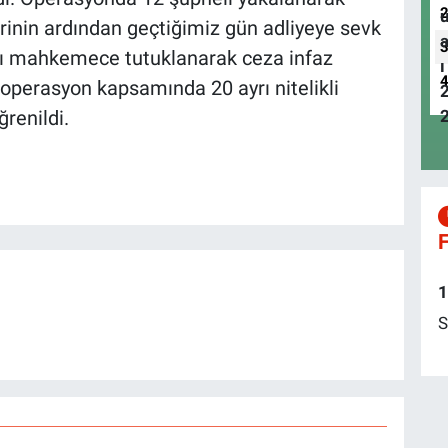
erinin ardından geçtiğimiz gün adliyeye sevk
ları mahkemece tutuklanarak ceza infaz
operasyon kapsamında 20 ayrı nitelikli
ğrenildi.
F
1
S