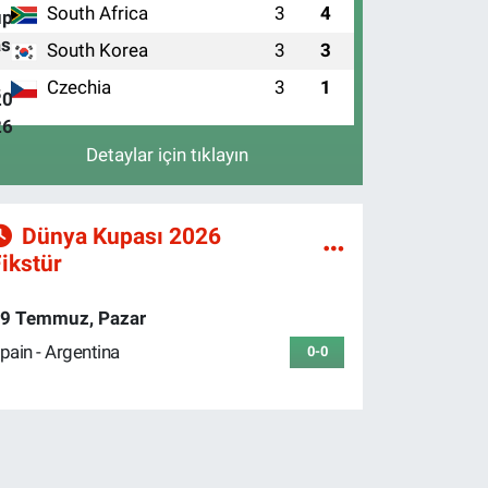
South Africa
3
4
2
South Korea
3
3
3
Czechia
3
1
4
Detaylar için tıklayın
Dünya Kupası 2026
ikstür
9 Temmuz, Pazar
pain - Argentina
0-0