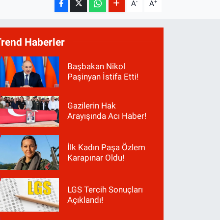
-
+
A
A
Trend Haberler
Başbakan Nikol
Paşinyan İstifa Etti!
Gazilerin Hak
Arayışında Acı Haber!
İlk Kadın Paşa Özlem
Karapınar Oldu!
LGS Tercih Sonuçları
Açıklandı!