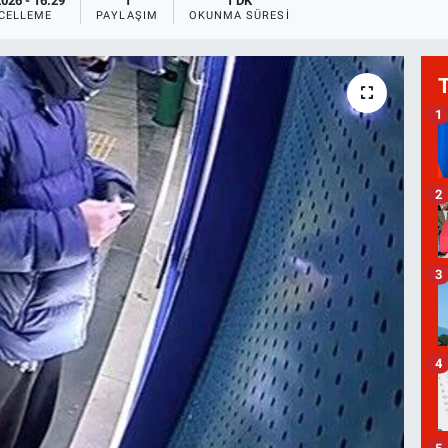
026 - 16:29
1
1 DK
CELLEME
PAYLAŞIM
OKUNMA SÜRESI
1
2
3
4
5