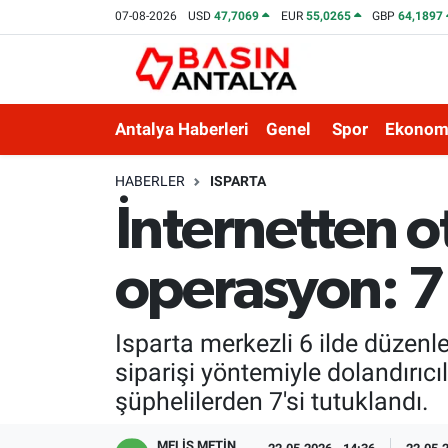
07-08-2026
USD
47,7069
EUR
55,0265
GBP
64,1897
Antalya Haberleri
Genel
Spor
Ekonom
HABERLER
ISPARTA
İnternetten o
operasyon: 7
Isparta merkezli 6 ilde düzenl
siparişi yöntemiyle dolandırıcı
şüphelilerden 7'si tutuklandı.
MELİS METİN