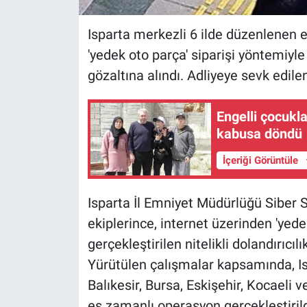
Isparta merkezli 6 ilde düzenlenen 
'yedek oto parça' siparişi yöntemiyle
gözaltına alındı. Adliyeye sevk edilen
Engelli çocukla
kabusa döndü
İçeriği Görüntüle
Isparta İl Emniyet Müdürlüğü Siber
ekiplerince, internet üzerinden 'yede
gerçekleştirilen nitelikli dolandırıcı
Yürütülen çalışmalar kapsamında, I
Balıkesir, Bursa, Eskişehir, Kocaeli
eş zamanlı operasyon gerçekleştiril