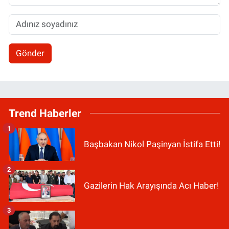
Gönder
Trend Haberler
1
Başbakan Nikol Paşinyan İstifa Etti!
2
Gazilerin Hak Arayışında Acı Haber!
3