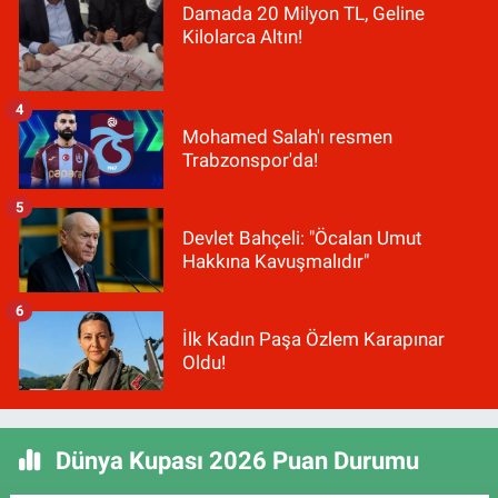
Damada 20 Milyon TL, Geline
Kilolarca Altın!
4
Mohamed Salah'ı resmen
Trabzonspor'da!
5
Devlet Bahçeli: "Öcalan Umut
Hakkına Kavuşmalıdır"
6
İlk Kadın Paşa Özlem Karapınar
Oldu!
Dünya Kupası 2026 Puan Durumu