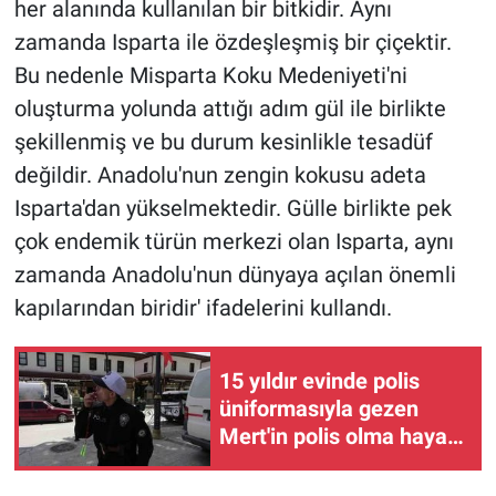
her alanında kullanılan bir bitkidir. Aynı
zamanda Isparta ile özdeşleşmiş bir çiçektir.
Bu nedenle Misparta Koku Medeniyeti'ni
oluşturma yolunda attığı adım gül ile birlikte
şekillenmiş ve bu durum kesinlikle tesadüf
değildir. Anadolu'nun zengin kokusu adeta
Isparta'dan yükselmektedir. Gülle birlikte pek
çok endemik türün merkezi olan Isparta, aynı
zamanda Anadolu'nun dünyaya açılan önemli
kapılarından biridir' ifadelerini kullandı.
15 yıldır evinde polis
üniformasıyla gezen
Mert'in polis olma hayali
gerçek oldu