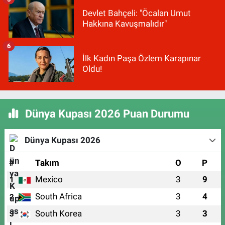
Devlet Bahçeli: "Öcalan Umut
Hakkına Kavuşmalıdır"
6
İlk Kadın Paşa Özlem Karapınar
Oldu!
Dünya Kupası 2026 Puan Durumu
Dünya Kupası 2026
#
Takım
O
P
Mexico
3
9
1
South Africa
3
4
2
South Korea
3
3
3