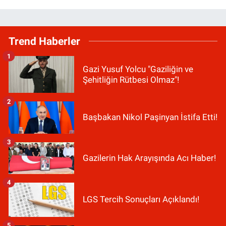
Trend Haberler
1
Gazi Yusuf Yolcu "Gaziliğin ve
Şehitliğin Rütbesi Olmaz"!
2
Başbakan Nikol Paşinyan İstifa Etti!
3
Gazilerin Hak Arayışında Acı Haber!
4
LGS Tercih Sonuçları Açıklandı!
5