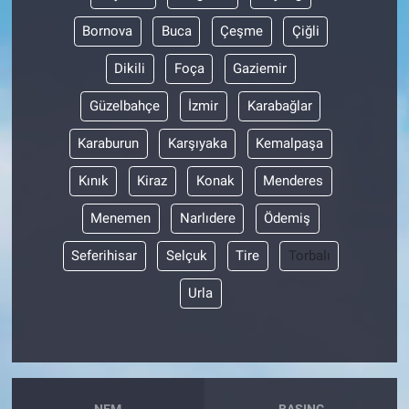
Bornova
Buca
Çeşme
Çiğli
Dikili
Foça
Gaziemir
Güzelbahçe
İzmir
Karabağlar
Karaburun
Karşıyaka
Kemalpaşa
Kınık
Kiraz
Konak
Menderes
Menemen
Narlıdere
Ödemiş
Seferihisar
Selçuk
Tire
Torbalı
Urla
NEM
BASINÇ