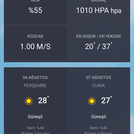
%55
1010 HPA
hpa
RÜZGAR
EN DÜŞÜK / EN YÜKSEK
°
°
1.00 M/S
20
/ 37
06 AĞUSTOS
07 AĞUSTOS
PERŞEMBE
CUMA
°
°
28
27
Güneşli
Güneşli
Nem: %44
Nem: %45
Rüzgar: 3.61 m/s
Rüzgar: 4.50 m/s