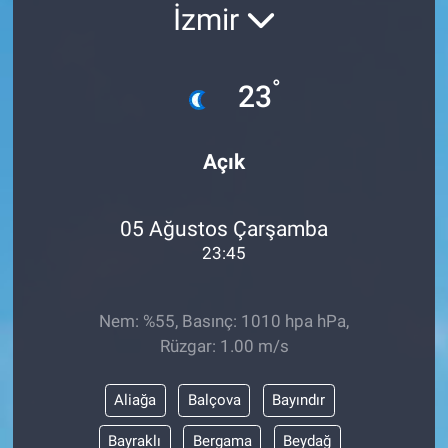
İzmir
°
23
Açık
05 Ağustos Çarşamba
23:45
Nem: %55, Basınç: 1010 hpa hPa,
Rüzgar: 1.00 m/s
Aliağa
Balçova
Bayındır
Bayraklı
Bergama
Beydağ