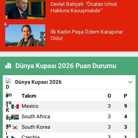
Devlet Bahçeli: "Öcalan Umut
Hakkına Kavuşmalıdır"
6
İlk Kadın Paşa Özlem Karapınar
Oldu!
Dünya Kupası 2026 Puan Durumu
Dünya Kupası 2026
#
Takım
O
P
Mexico
3
9
1
South Africa
3
4
2
South Korea
3
3
3
Czechia
3
1
4