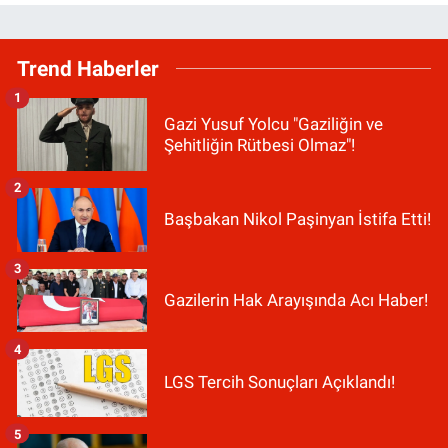
Trend Haberler
1
Gazi Yusuf Yolcu "Gaziliğin ve
Şehitliğin Rütbesi Olmaz"!
2
Başbakan Nikol Paşinyan İstifa Etti!
3
Gazilerin Hak Arayışında Acı Haber!
4
LGS Tercih Sonuçları Açıklandı!
5