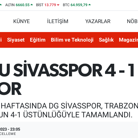
ALTIN
6660.55
BİST
13.779
BTC
64.959,79
KÜNYE
İLETİŞİM
YAZARLAR
NÖB
i
Siyaset
Eğitim
Bilim ve Teknoloji
Sağlık
Magazi
SİVASSPOR 4 - 1
OR
0. HAFTASINDA DG SİVASSPOR, TRABZO
’UN 4-1 ÜSTÜNLÜĞÜYLE TAMAMLANDI.
023 - 23:05
CELLEME