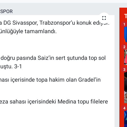
da DG Sivasspor, Trabzonspor’u konuk ediyor.
1
tünlüğüyle tamamlandı.
2
 doğru pasında Saiz’in sert şutunda top sol
uştu. 3-1
3
hası içerisinde topa hakim olan Gradel’in
za sahası içerisindeki Medina topu filelere
4