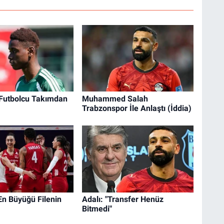
 Futbolcu Takımdan
Muhammed Salah
Trabzonspor İle Anlaştı (İddia)
En Büyüğü Filenin
Adalı: "Transfer Henüz
Bitmedi"