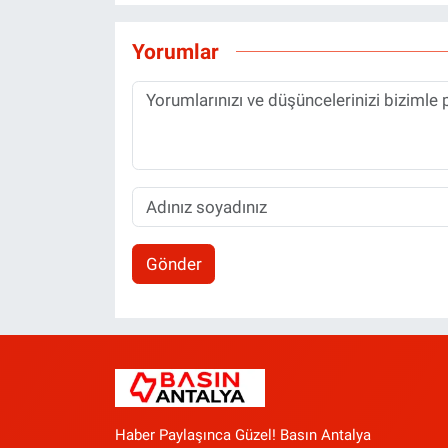
Yorumlar
Gönder
Haber Paylaşınca Güzel! Basın Antalya