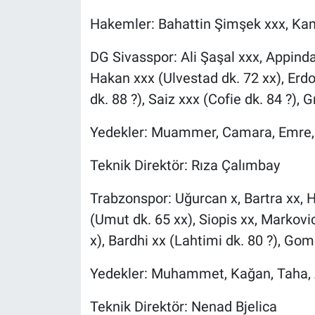
Hakemler: Bahattin Şimşek xxx, Kami
DG Sivasspor: Ali Şaşal xxx, Appinda
Hakan xxx (Ulvestad dk. 72 xx), Erdoğ
dk. 88 ?), Saiz xxx (Cofie dk. 84 ?),
Yedekler: Muammer, Camara, Emre
Teknik Direktör: Rıza Çalımbay
Trabzonspor: Uğurcan x, Bartra xx, H
(Umut dk. 65 xx), Siopis xx, Markovic
x), Bardhi xx (Lahtimi dk. 80 ?), Go
Yedekler: Muhammet, Kağan, Taha, 
Teknik Direktör: Nenad Bjelica