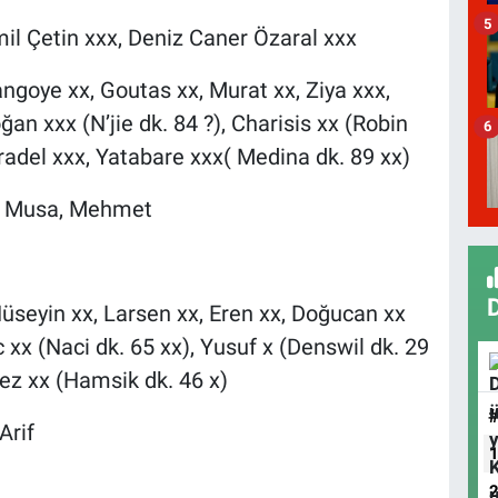
5
l Çetin xxx, Deniz Caner Özaral xxx
ngoye xx, Goutas xx, Murat xx, Ziya xxx,
an xxx (N’jie dk. 84 ?), Charisis xx (Robin
6
 Gradel xxx, Yatabare xxx( Medina dk. 89 xx)
, Musa, Mehmet
üseyin xx, Larsen xx, Eren xx, Doğucan xx
 xx (Naci dk. 65 xx), Yusuf x (Denswil dk. 29
mez xx (Hamsik dk. 46 x)
Arif