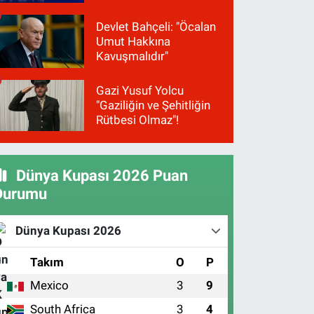
Devlet Bahçeli: "Öcalan
Umut Hakkına
Kavuşmalıdır"
Gazi Yusuf Yolcu
"Gaziliğin ve Şehitliğin
Rütbesi Olmaz"!
Dünya Kupası 2026 Puan
Durumu
Dünya Kupası 2026
#
Takım
O
P
Mexico
3
9
1
South Africa
3
4
2