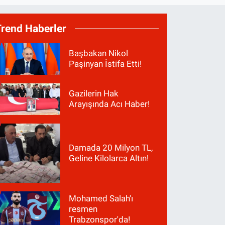
Trend Haberler
Başbakan Nikol
Paşinyan İstifa Etti!
Gazilerin Hak
Arayışında Acı Haber!
Damada 20 Milyon TL,
Geline Kilolarca Altın!
Mohamed Salah'ı
resmen
Trabzonspor'da!