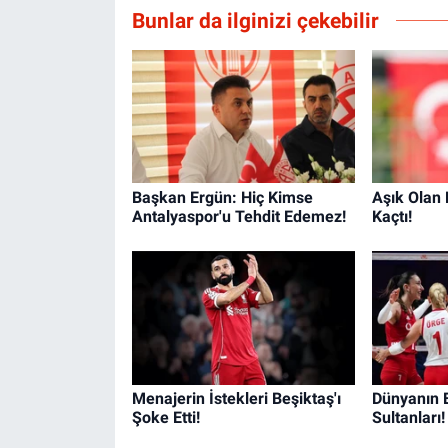
Bunlar da ilginizi çekebilir
Başkan Ergün: Hiç Kimse
Aşık Olan
Antalyaspor'u Tehdit Edemez!
Kaçtı!
Menajerin İstekleri Beşiktaş'ı
Dünyanın 
Şoke Etti!
Sultanları!