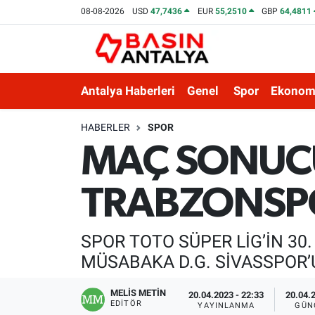
08-08-2026
USD
47,7436
EUR
55,2510
GBP
64,4811
Antalya Haberleri
Genel
Spor
Ekonom
HABERLER
SPOR
MAÇ SONUCU 
TRABZONSP
SPOR TOTO SÜPER LİG’İN 3
MÜSABAKA D.G. SİVASSPOR
MELİS METİN
20.04.2023 - 22:33
20.04.2
EDITÖR
YAYINLANMA
GÜN