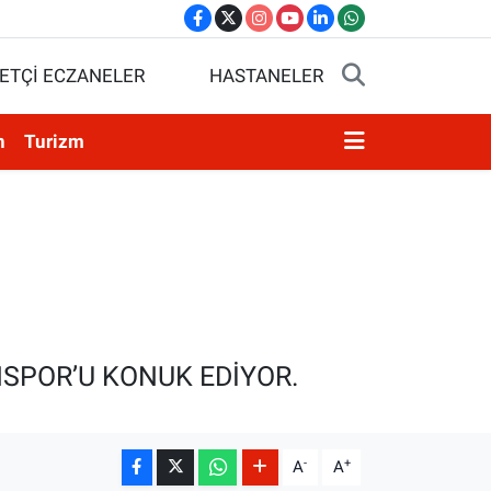
ETÇİ ECZANELER
HASTANELER
n
Turizm
NSPOR’U KONUK EDİYOR.
-
+
A
A