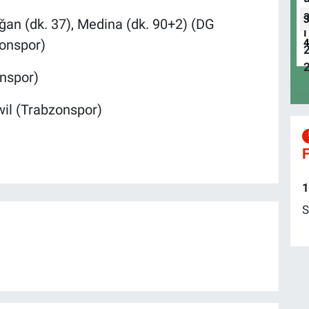
oğan (dk. 37), Medina (dk. 90+2) (DG
zonspor)
onspor)
swil (Trabzonspor)
F
1
S