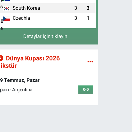
South Korea
3
3
3
Czechia
3
1
4
Detaylar için tıklayın
Dünya Kupası 2026
ikstür
9 Temmuz, Pazar
pain - Argentina
0-0