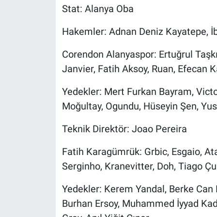
Stat: Alanya Oba
Hakemler: Adnan Deniz Kayatepe, İ
Corendon Alanyaspor: Ertuğrul Taşkır
Janvier, Fatih Aksoy, Ruan, Efecan 
Yedekler: Mert Furkan Bayram, Vict
Moğultay, Ogundu, Hüseyin Şen, Yu
Teknik Direktör: Joao Pereira
Fatih Karagümrük: Grbic, Esgaio, At
Serginho, Kranevitter, Doh, Tiago Ç
Yedekler: Kerem Yandal, Berke Can Ev
Burhan Ersoy, Muhammed İyyad Kadıo