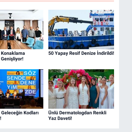
n Konaklama
50 Yapay Resif Denize İndirildi!
Genişliyor!
 Geleceğin Kodları
Ünlü Dermatologdan Renkli
!
Yaz Daveti!