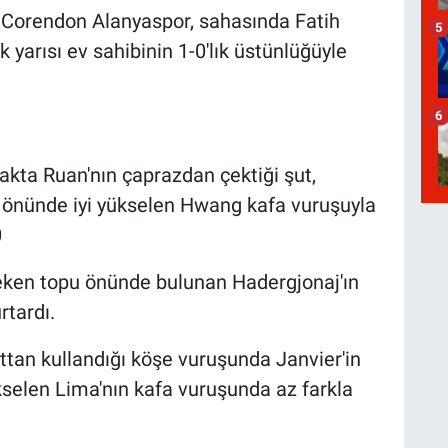
a Corendon Alanyaspor, sahasında Fatih
5
k yarısı ev sahibinin 1-0'lık üstünlüğüyle
6
akta Ruan'nın çaprazdan çektiği şut,
önünde iyi yükselen Hwang kafa vuruşuyla
0
seken topu önünde bulunan Hadergjonaj'ın
rtardı.
ttan kullandığı köşe vuruşunda Janvier'in
kselen Lima'nın kafa vuruşunda az farkla