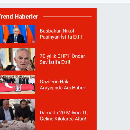
Trend Haberler
Başbakan Nikol
Paşinyan İstifa Etti!
70 yıllık CHP'li Önder
Sav İstifa Etti!
Gazilerin Hak
Arayışında Acı Haber!
Damada 20 Milyon TL,
Geline Kilolarca Altın!