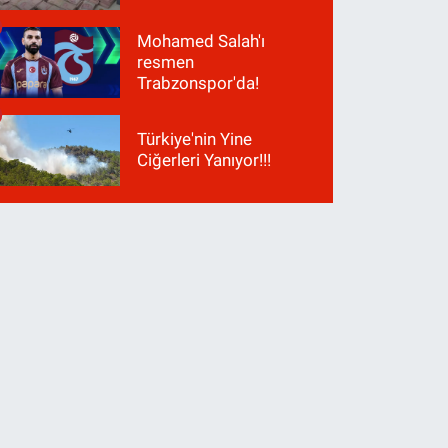
Mohamed Salah'ı
resmen
Trabzonspor'da!
Türkiye'nin Yine
Ciğerleri Yanıyor!!!