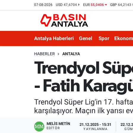
07-08-2026
USD
47,6704
EUR
55,0406
GBP
64,2143
Antalya Haberleri
Genel
Spor
Ekonom
HABERLER
ANTALYA
Trendyol Süp
- Fatih Karagü
Trendyol Süper Lig'in 17. haf
karşılaşıyor. Maçın ilk yarısı 
MELİS METİN
21.12.2025 - 15:31
22.12.2
EDITÖR
YAYINLANMA
GÜN