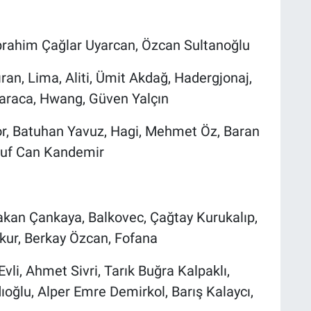
brahim Çağlar Uyarcan, Özcan Sultanoğlu
an, Lima, Aliti, Ümit Akdağ, Hadergjonaj,
Karaca, Hwang, Güven Yalçın
or, Batuhan Yavuz, Hagi, Mehmet Öz, Baran
suf Can Kandemir
akan Çankaya, Balkovec, Çağtay Kurukalıp,
ukur, Berkay Özcan, Fofana
li, Ahmet Sivri, Tarık Buğra Kalpaklı,
ğlu, Alper Emre Demirkol, Barış Kalaycı,