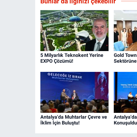
Bunlar da ilginizi çekebilir
5 Milyarlık Teknokent Yerine
Gold Tow
EXPO Çözümü!
Sektörüne 
Antalya'da Muhtarlar Çevre ve
Antalya'da
İklim İçin Buluştu!
Konuşuldu