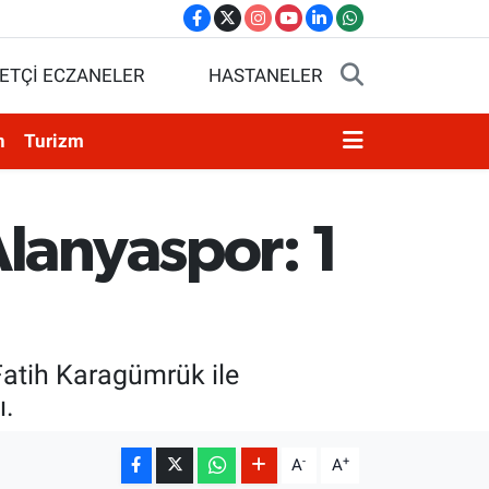
ETÇİ ECZANELER
HASTANELER
n
Turizm
lanyaspor: 1
Fatih Karagümrük ile
ı.
-
+
A
A