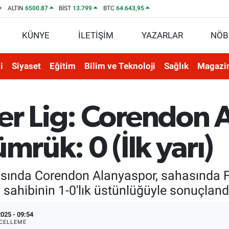
ALTIN
6500.87
BİST
13.799
BTC
64.643,95
KÜNYE
İLETİŞİM
YAZARLAR
NÖB
i
Siyaset
Eğitim
Bilim ve Teknoloji
Sağlık
Magazi
er Lig: Corendon A
mrük: 0 (İlk yarı)
tasında Corendon Alanyaspor, sahasında 
ev sahibinin 1-0'lık üstünlüğüyle sonuçland
025 - 09:54
CELLEME