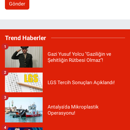
Gönder
Trend Haberler
1
Gazi Yusuf Yolcu "Gaziliğin ve
Şehitliğin Rütbesi Olmaz"!
2
LGS Tercih Sonuçları Açıklandı!
3
Antalya'da Mikroplastik
Operasyonu!
4