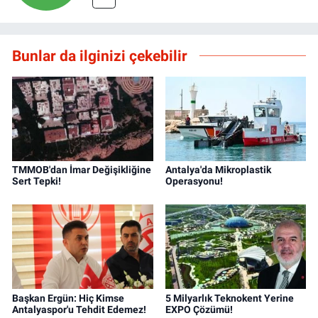
Bunlar da ilginizi çekebilir
TMMOB'dan İmar Değişikliğine
Antalya'da Mikroplastik
Sert Tepki!
Operasyonu!
Başkan Ergün: Hiç Kimse
5 Milyarlık Teknokent Yerine
Antalyaspor'u Tehdit Edemez!
EXPO Çözümü!