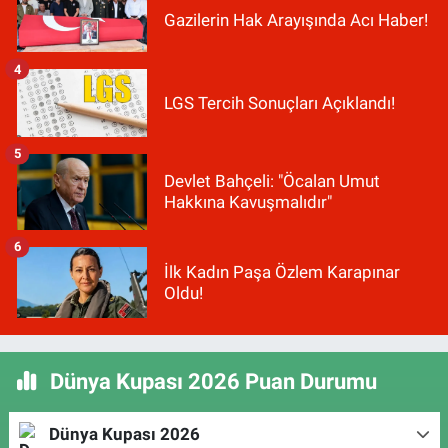
Gazilerin Hak Arayışında Acı Haber!
4
LGS Tercih Sonuçları Açıklandı!
5
Devlet Bahçeli: "Öcalan Umut
Hakkına Kavuşmalıdır"
6
İlk Kadın Paşa Özlem Karapınar
Oldu!
Dünya Kupası 2026 Puan Durumu
Dünya Kupası 2026