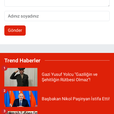
Gönder
Trend Haberler
1
Gazi Yusuf Yolcu "Gaziliğin ve
Şehitliğin Rütbesi Olmaz"!
2
Başbakan Nikol Paşinyan İstifa Etti!
3