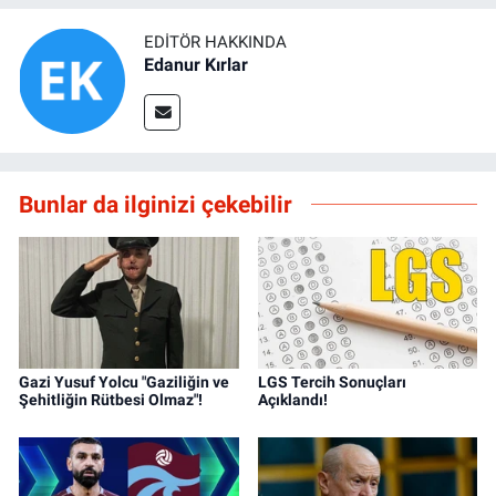
EDITÖR HAKKINDA
Edanur Kırlar
Bunlar da ilginizi çekebilir
Gazi Yusuf Yolcu "Gaziliğin ve
LGS Tercih Sonuçları
Şehitliğin Rütbesi Olmaz"!
Açıklandı!