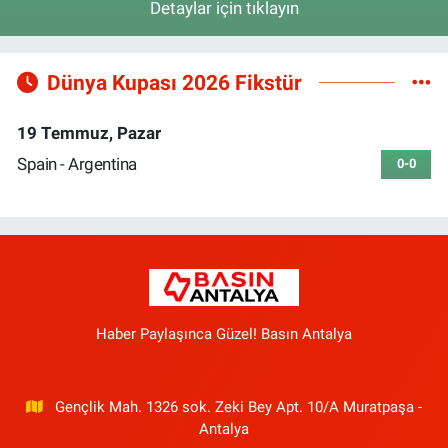
Detaylar için tıklayın
Dünya Kupası 2026 Fikstür
19 Temmuz, Pazar
Spain - Argentina
0-0
Haber Paylaşınca Güzel! Basın Antalya
Gençlik Mah. 1326 sok. Zeki Bey Apt. 10/A Muratpaşa -
Antalya