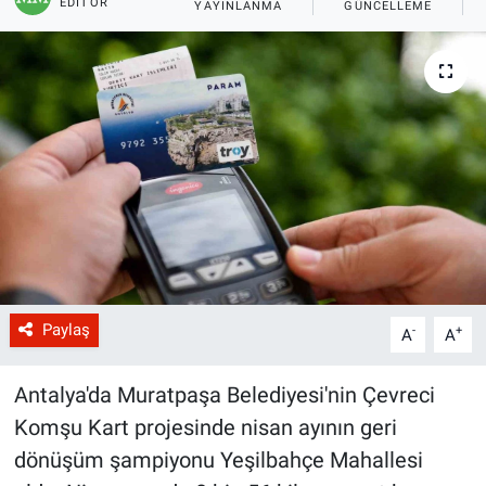
EDITÖR
YAYINLANMA
GÜNCELLEME
Paylaş
-
+
A
A
Antalya'da Muratpaşa Belediyesi'nin Çevreci
Komşu Kart projesinde nisan ayının geri
dönüşüm şampiyonu Yeşilbahçe Mahallesi