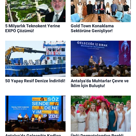
5 Milyarlık Teknokent Yerine
Gold Town Konaklama
EXPO Çözümü!
Sektörüne Genişliyor!
50 Yapay Resif Denize İndirildi!
Antalya'da Muhtarlar Çevre ve
İklim İçin Buluştu!
Antalya'da Geleceğin Kodları
Ünlü Dermatologdan Renkli