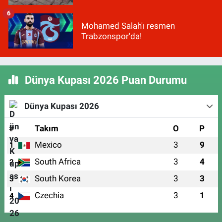
6
Mohamed Salah'ı resmen
Trabzonspor'da!
Dünya Kupası 2026 Puan Durumu
Dünya Kupası 2026
#
Takım
O
P
Mexico
3
9
1
South Africa
3
4
2
South Korea
3
3
3
Czechia
3
1
4