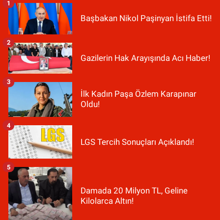
1
Başbakan Nikol Paşinyan İstifa Etti!
2
Gazilerin Hak Arayışında Acı Haber!
3
İlk Kadın Paşa Özlem Karapınar
Oldu!
4
LGS Tercih Sonuçları Açıklandı!
5
Damada 20 Milyon TL, Geline
Kilolarca Altın!