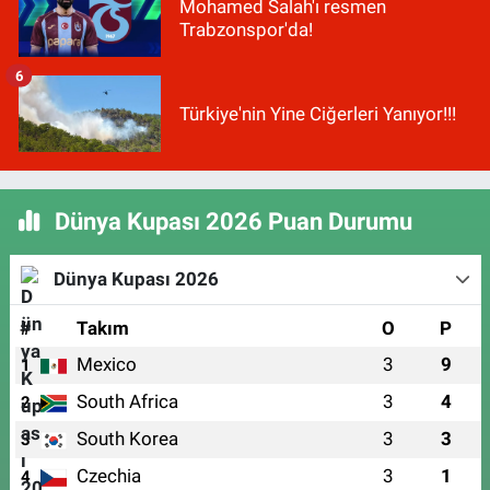
Mohamed Salah'ı resmen
Trabzonspor'da!
6
Türkiye'nin Yine Ciğerleri Yanıyor!!!
Dünya Kupası 2026 Puan Durumu
Dünya Kupası 2026
#
Takım
O
P
Mexico
3
9
1
South Africa
3
4
2
South Korea
3
3
3
Czechia
3
1
4