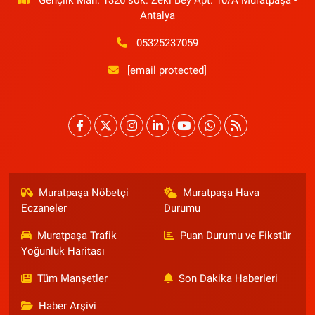
Gençlik Mah. 1326 sok. Zeki Bey Apt. 10/A Muratpaşa -
Antalya
05325237059
[email protected]
Muratpaşa Nöbetçi
Muratpaşa Hava
Eczaneler
Durumu
Muratpaşa Trafik
Puan Durumu ve Fikstür
Yoğunluk Haritası
Tüm Manşetler
Son Dakika Haberleri
Haber Arşivi