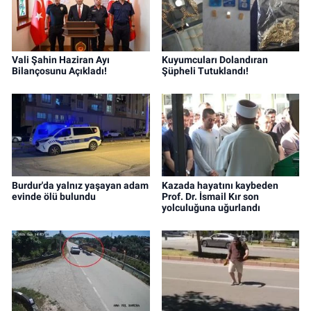
Vali Şahin Haziran Ayı
Kuyumcuları Dolandıran
Bilançosunu Açıkladı!
Şüpheli Tutuklandı!
Burdur'da yalnız yaşayan adam
Kazada hayatını kaybeden
evinde ölü bulundu
Prof. Dr. İsmail Kır son
yolculuğuna uğurlandı