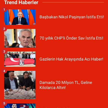
Trend Haberler
1
Başbakan Nikol Paşinyan İstifa Etti!
2
70 yıllık CHP'li Önder Sav İstifa Etti!
3
Gazilerin Hak Arayışında Acı Haber!
4
Damada 20 Milyon TL, Geline
Kilolarca Altın!
5