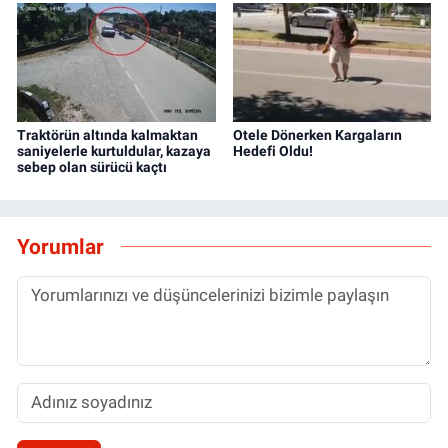
Traktörün altında kalmaktan
Otele Dönerken Kargaların
saniyelerle kurtuldular, kazaya
Hedefi Oldu!
sebep olan sürücü kaçtı
Yorumlar