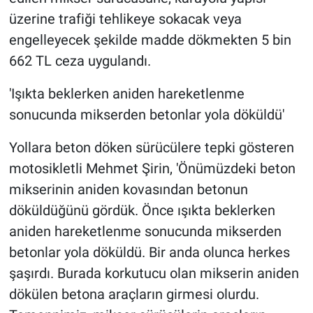
üzerine trafiği tehlikeye sokacak veya
engelleyecek şekilde madde dökmekten 5 bin
662 TL ceza uygulandı.
'Işıkta beklerken aniden hareketlenme
sonucunda mikserden betonlar yola döküldü'
Yollara beton döken sürücülere tepki gösteren
motosikletli Mehmet Şirin, 'Önümüzdeki beton
mikserinin aniden kovasından betonun
döküldüğünü gördük. Önce ışıkta beklerken
aniden hareketlenme sonucunda mikserden
betonlar yola döküldü. Bir anda olunca herkes
şaşırdı. Burada korkutucu olan mikserin aniden
dökülen betona araçların girmesi olurdu.