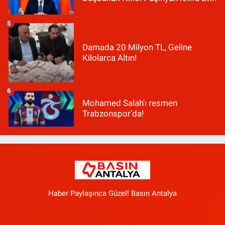
5
Damada 20 Milyon TL, Geline
Kilolarca Altın!
6
Mohamed Salah'ı resmen
Trabzonspor'da!
Haber Paylaşınca Güzel! Basın Antalya