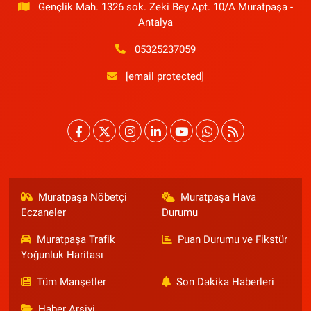
Gençlik Mah. 1326 sok. Zeki Bey Apt. 10/A Muratpaşa -
Antalya
05325237059
[email protected]
Muratpaşa Nöbetçi
Muratpaşa Hava
Eczaneler
Durumu
Muratpaşa Trafik
Puan Durumu ve Fikstür
Yoğunluk Haritası
Tüm Manşetler
Son Dakika Haberleri
Haber Arşivi