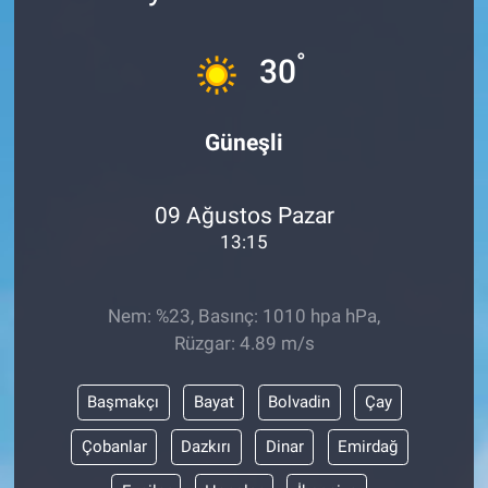
°
30
Güneşli
09 Ağustos Pazar
13:15
Nem: %23, Basınç: 1010 hpa hPa,
Rüzgar: 4.89 m/s
Başmakçı
Bayat
Bolvadin
Çay
Çobanlar
Dazkırı
Dinar
Emirdağ