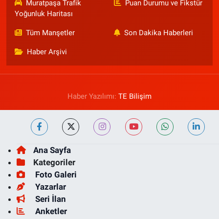
Muratpaşa Trafik
Puan Durumu ve Fikstür
Yoğunluk Haritası
Tüm Manşetler
Son Dakika Haberleri
Haber Arşivi
Haber Yazılımı:
TE Bilişim
Ana Sayfa
Kategoriler
Foto Galeri
Yazarlar
Seri İlan
Anketler