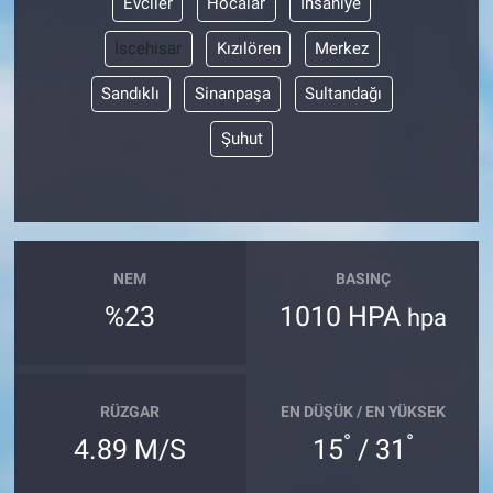
Evciler
Hocalar
İhsaniye
İscehisar
Kızılören
Merkez
Sandıklı
Sinanpaşa
Sultandağı
Şuhut
NEM
BASINÇ
%23
1010 HPA
hpa
RÜZGAR
EN DÜŞÜK / EN YÜKSEK
°
°
4.89 M/S
15
/ 31