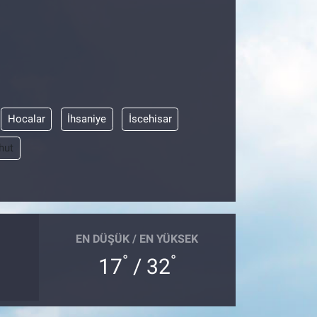
Hocalar
İhsaniye
İscehisar
hut
EN DÜŞÜK / EN YÜKSEK
°
°
17
/ 32