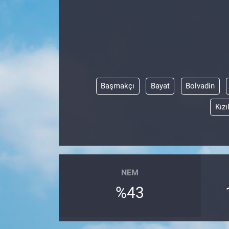
Başmakçı
Bayat
Bolvadin
Kızı
NEM
%43