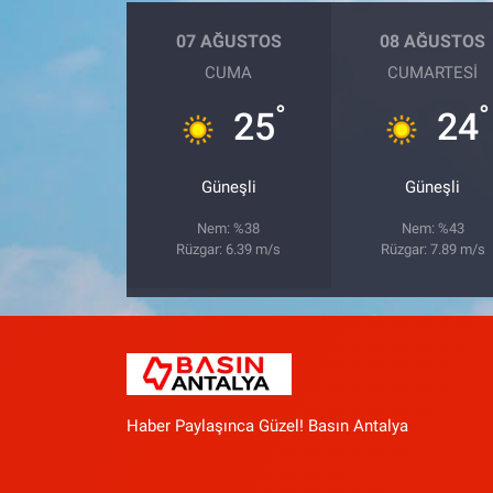
07 AĞUSTOS
08 AĞUSTOS
CUMA
CUMARTESI
°
°
25
24
Güneşli
Güneşli
Nem: %38
Nem: %43
Rüzgar: 6.39 m/s
Rüzgar: 7.89 m/s
Haber Paylaşınca Güzel! Basın Antalya