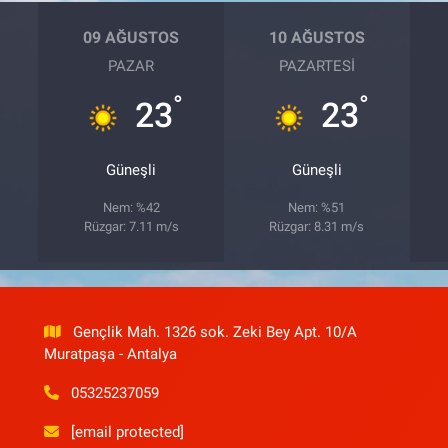
09 AĞUSTOS
10 AĞUSTOS
PAZAR
PAZARTESI
°
°
23
23
Güneşli
Güneşli
Nem: %42
Nem: %51
Rüzgar: 7.11 m/s
Rüzgar: 8.31 m/s
Gençlik Mah. 1326 sok. Zeki Bey Apt. 10/A
Muratpaşa - Antalya
05325237059
[email protected]