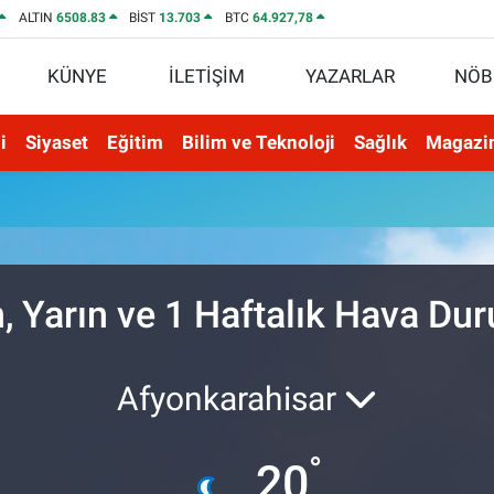
ALTIN
6508.83
BİST
13.703
BTC
64.927,78
KÜNYE
İLETİŞİM
YAZARLAR
NÖB
i
Siyaset
Eğitim
Bilim ve Teknoloji
Sağlık
Magazi
, Yarın ve 1 Haftalık Hava Du
Afyonkarahisar
°
20