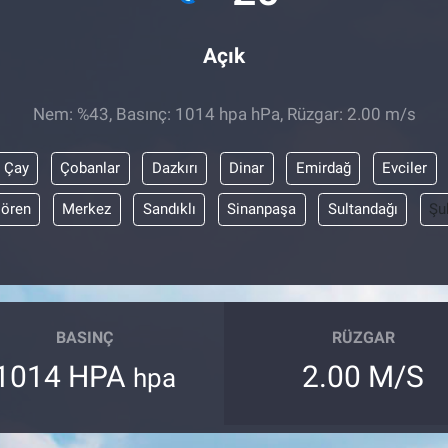
Açık
Nem: %43, Basınç: 1014 hpa hPa, Rüzgar: 2.00 m/s
Çay
Çobanlar
Dazkırı
Dinar
Emirdağ
Evciler
lören
Merkez
Sandıklı
Sinanpaşa
Sultandağı
Şu
BASINÇ
RÜZGAR
1014 HPA
2.00 M/S
hpa