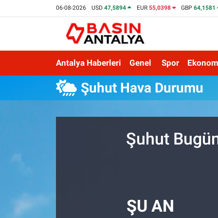
06-08-2026
USD
47,5894
EUR
55,0398
GBP
64,1581
Antalya Haberleri
Genel
Spor
Ekonom
Şuhut Hava Durumu
Şuhut Bugün
ŞU AN