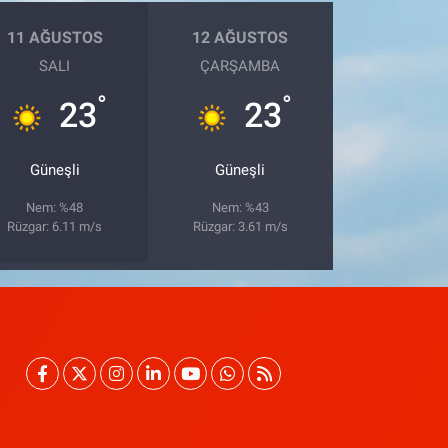
11 AĞUSTOS
12 AĞUSTOS
SALI
ÇARŞAMBA
°
°
23
23
Güneşli
Güneşli
Nem: %48
Nem: %43
Rüzgar: 6.11 m/s
Rüzgar: 3.61 m/s