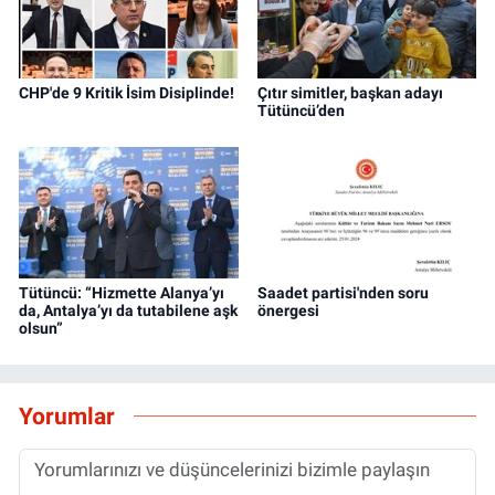
CHP'de 9 Kritik İsim Disiplinde!
Çıtır simitler, başkan adayı
Tütüncü’den
Tütüncü: “Hizmette Alanya’yı
Saadet partisi'nden soru
da, Antalya’yı da tutabilene aşk
önergesi
olsun”
Yorumlar