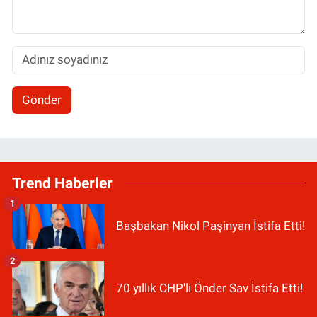
Gönder
Trend Haberler
1
Başbakan Nikol Paşinyan İstifa Etti!
2
70 yıllık CHP'li Önder Sav İstifa Etti!