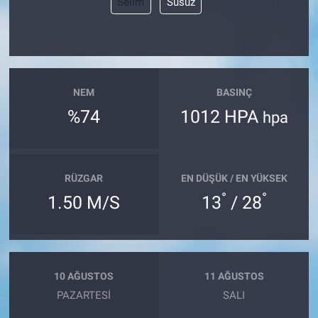
Selim
Susuz
NEM
BASINÇ
%74
1012 HPA
hpa
RÜZGAR
EN DÜŞÜK / EN YÜKSEK
°
°
1.50 M/S
13
/ 28
10 AĞUSTOS
11 AĞUSTOS
PAZARTESI
SALI