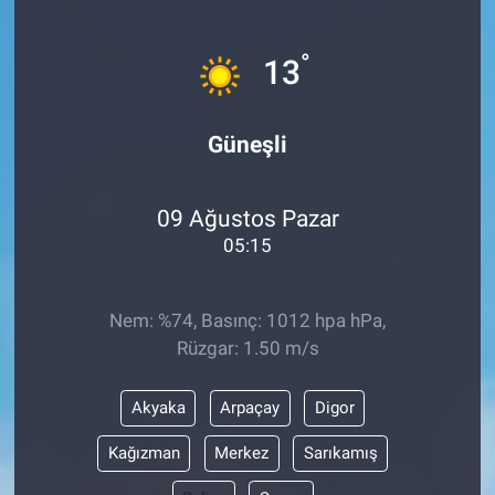
°
13
Güneşli
09 Ağustos Pazar
05:15
Nem: %74, Basınç: 1012 hpa hPa,
Rüzgar: 1.50 m/s
Akyaka
Arpaçay
Digor
Kağızman
Merkez
Sarıkamış