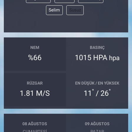
Selim
Susuz
NEM
BASINÇ
%66
1015 HPA
hpa
RÜZGAR
EN DÜŞÜK / EN YÜKSEK
°
°
1.81 M/S
11
/ 26
08 AĞUSTOS
09 AĞUSTOS
CUMARTESI
PAZAR