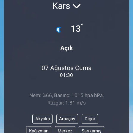
Kars
°
13
Açık
07 Ağustos Cuma
01:30
Nem: %66, Basınç: 1015 hpa hPa,
Rüzgar: 1.81 m/s
Akyaka
Arpaçay
Digor
Kağızman
Merkez
Sarıkamış