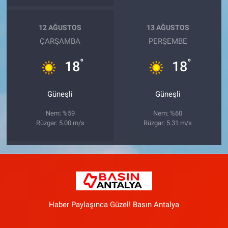
12 AĞUSTOS
13 AĞUSTOS
ÇARŞAMBA
PERŞEMBE
°
°
18
18
Güneşli
Güneşli
Nem: %59
Nem: %60
Rüzgar: 5.00 m/s
Rüzgar: 5.31 m/s
Haber Paylaşınca Güzel! Basın Antalya