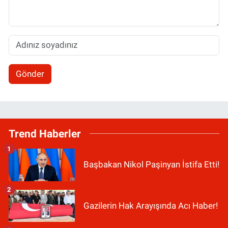
Gönder
Trend Haberler
1
Başbakan Nikol Paşinyan İstifa Etti!
2
Gazilerin Hak Arayışında Acı Haber!