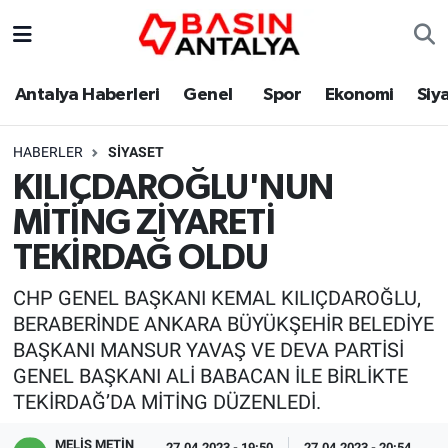
Antalya Haberleri
Genel
Spor
Ekonomi
Siy
HABERLER
SIYASET
KILIÇDAROĞLU'NUN
MİTİNG ZİYARETİ
TEKİRDAĞ OLDU
CHP GENEL BAŞKANI KEMAL KILIÇDAROĞLU,
BERABERİNDE ANKARA BÜYÜKŞEHİR BELEDİYE
BAŞKANI MANSUR YAVAŞ VE DEVA PARTİSİ
GENEL BAŞKANI ALİ BABACAN İLE BİRLİKTE
TEKİRDAĞ’DA MİTİNG DÜZENLEDİ.
MELİS METİN
27.04.2023 - 19:50
27.04.2023 - 20:54