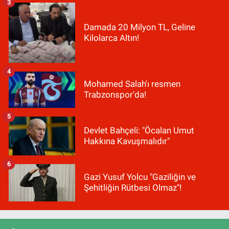
3
Damada 20 Milyon TL, Geline
Kilolarca Altın!
4
Mohamed Salah'ı resmen
Trabzonspor'da!
5
Devlet Bahçeli: "Öcalan Umut
Hakkına Kavuşmalıdır"
6
Gazi Yusuf Yolcu "Gaziliğin ve
Şehitliğin Rütbesi Olmaz"!