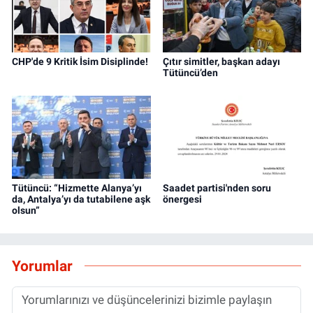
CHP'de 9 Kritik İsim Disiplinde!
Çıtır simitler, başkan adayı
Tütüncü’den
Tütüncü: “Hizmette Alanya’yı
Saadet partisi'nden soru
da, Antalya’yı da tutabilene aşk
önergesi
olsun”
Yorumlar