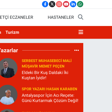
ETÇİ ECZANELER
HASTANELER
n
Turizm
Yazarlar
SERBEST MUHASEBECI MALI
MÜŞAVIR MEMET PEÇEN
Eldeki Bir Kuş Daldaki İki
Kuştan İyidir!
SPOR YAZARI HASAN KARABEN
Antalyaspor İçin Acı Reçete:
Günü Kurtarmak Çözüm Değil!