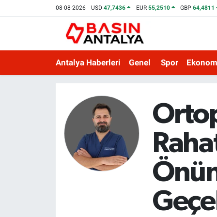
08-08-2026
USD
47,7436
EUR
55,2510
GBP
64,4811
Antalya Haberleri
Genel
Spor
Ekonom
Orto
Rahat
Önün
Geçeb