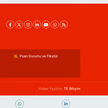
Puan Durumu ve Fikstür
Haber Yazılımı:
TE Bilişim