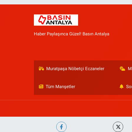
Haber Paylaşınca Güzel! Basın Antalya
Muratpaşa Nöbetçi Eczaneler
M
Tüm Manşetler
So