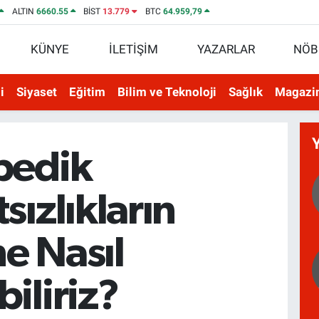
ALTIN
6660.55
BİST
13.779
BTC
64.959,79
KÜNYE
İLETİŞİM
YAZARLAR
NÖB
i
Siyaset
Eğitim
Bilim ve Teknoloji
Sağlık
Magazi
pedik
sızlıkların
e Nasıl
iliriz?