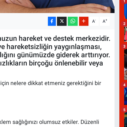
1
-
+
A
A
2
muzun hareket ve destek merkezidir.
e hareketsizliğin yaygınlaşması,
3
klığını günümüzde giderek arttırıyor.
zlıkların birçoğu önlenebilir veya
için nelere dikkat etmeniz gerektiğini bir
4
5
klem sağlığınızı olumsuz etkiler. Düzenli