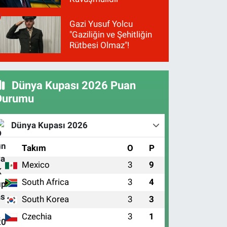
Gazi Yusuf Yolcu
"Gaziliğin ve Şehitliğin
Rütbesi Olmaz"!
Dünya Kupası 2026 Puan
Durumu
Dünya Kupası 2026
#
Takım
O
P
Mexico
3
9
1
South Africa
3
4
2
South Korea
3
3
3
Czechia
3
1
4