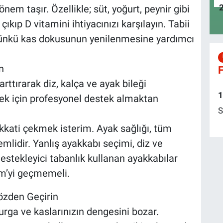
nem taşır. Özellikle; süt, yoğurt, peynir gibi
ıkıp D vitamini ihtiyacınızı karşılayın. Tabii
 çünkü kas dokusunun yenilenmesine yardımcı
n
F
rttırarak diz, kalça ve ayak bileği
1
mek için profesyonel destek almaktan
S
kati çekmek isterim. Ayak sağlığı, tüm
mlidir. Yanlış ayakkabı seçimi, diz ve
estekleyici tabanlık kullanan ayakkabılar
cm’yi geçmemeli.
özden Geçirin
urga ve kaslarınızın dengesini bozar.