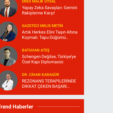
ENES MALIK UYSAL
Yapay Zeka Savaşları: Gemini
Rakiplerine Karşı!
GAZETECI MELIS METİN
Artık Herkes Elini Taşın Altına
Koymalı: Tapu Düğümü
Çözüldü, Peki Ya Şehrin
Sessizliği?
BATUHAN ATEŞ
Schengen Değilse, Türkiye’ye
Özel Kapı Diplomasisi
DR. CIHAN KARAGÜR
REZONANS TERAPİLERİNDE
DİKKAT ÇEKEN BAŞARI
ORANLARI
Trend Haberler