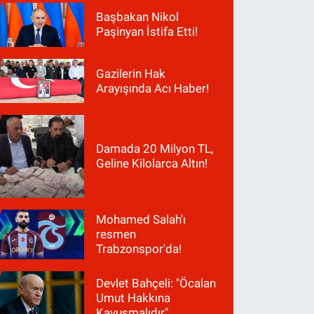
Başbakan Nikol
Paşinyan İstifa Etti!
Gazilerin Hak
Arayışında Acı Haber!
Damada 20 Milyon TL,
Geline Kilolarca Altın!
Mohamed Salah'ı
resmen
Trabzonspor'da!
Devlet Bahçeli: "Öcalan
Umut Hakkına
Kavuşmalıdır"