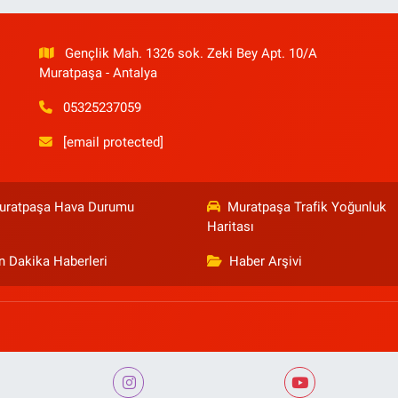
Gençlik Mah. 1326 sok. Zeki Bey Apt. 10/A
Muratpaşa - Antalya
05325237059
[email protected]
uratpaşa Hava Durumu
Muratpaşa Trafik Yoğunluk
Haritası
n Dakika Haberleri
Haber Arşivi